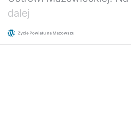
Ciężarówka
dalej
przewróciła
się
na
Życie Powiatu na Mazowszu
zjeździe
z
S8.
Droga
całkowicie
zablokowana,
ogromne
utrudnienia