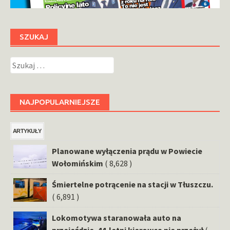
SZUKAJ
Szukaj:
NAJPOPULARNIEJSZE
ARTYKUŁY
Planowane wyłączenia prądu w Powiecie
Wołomińskim
( 8,628 )
Śmiertelne potrącenie na stacji w Tłuszczu.
( 6,891 )
Lokomotywa staranowała auto na
przejeździe. 44-letni kierowca nie przeżył
(