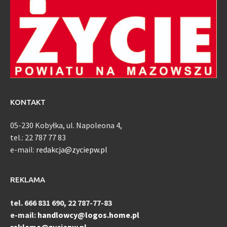
KONTAKT
05-230 Kobyłka, ul. Napoleona 4,
tel.: 22 787 77 83
e-mail:
redakcja@zyciepw.pl
REKLAMA
tel. 666 831 690, 22 787-77-83
e-mail:
handlowcy@logos.home.pl
reklama@zyciepw.pl