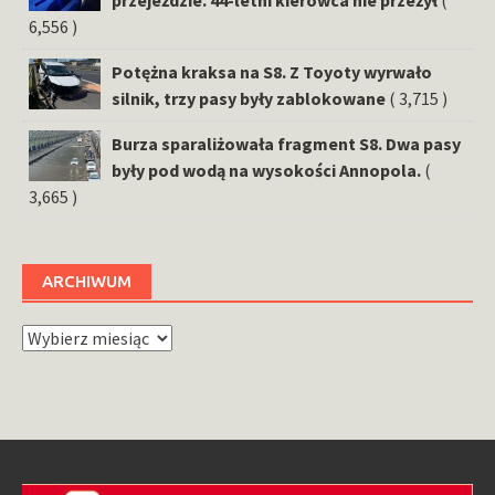
6,556 )
Potężna kraksa na S8. Z Toyoty wyrwało
silnik, trzy pasy były zablokowane
( 3,715 )
Burza sparaliżowała fragment S8. Dwa pasy
były pod wodą na wysokości Annopola.
(
3,665 )
ARCHIWUM
Archiwum