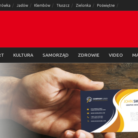
rówka
Jadów
Klembów
Tłuszcz
Zielonka
Poświętne
RT
KULTURA
SAMORZĄD
ZDROWIE
VIDEO
M