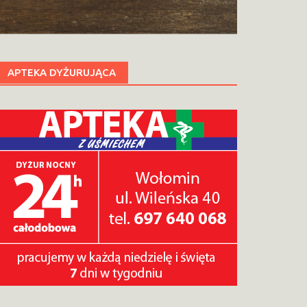
APTEKA DYŻURUJĄCA