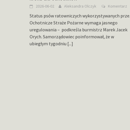
2026-06-02
Aleksandra Olczyk
Komentarz
Status psów ratowniczych wykorzystywanych prze
Ochotnicze Straże Pożarne wymaga jasnego
uregulowania – podkreśla burmistrz Marek Jacek
Orych. Samorządowiec poinformował, że w
ubiegłym tygodniu
[...]