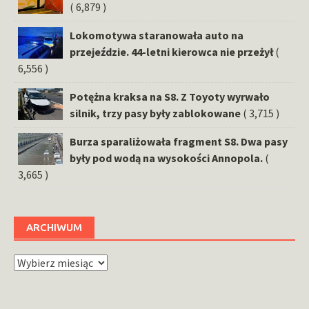
( 6,879 )
Lokomotywa staranowała auto na
przejeździe. 44-letni kierowca nie przeżył
(
6,556 )
Potężna kraksa na S8. Z Toyoty wyrwało
silnik, trzy pasy były zablokowane
( 3,715 )
Burza sparaliżowała fragment S8. Dwa pasy
były pod wodą na wysokości Annopola.
(
3,665 )
ARCHIWUM
Archiwum