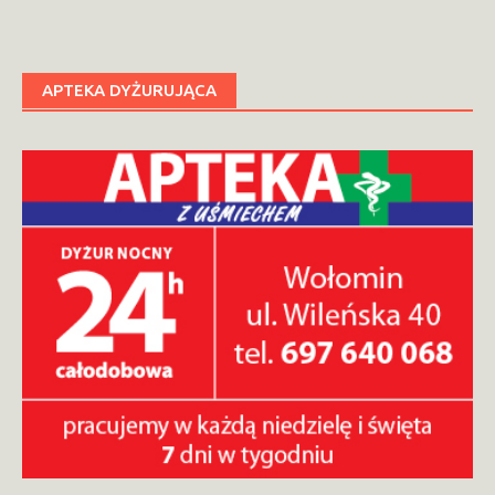
APTEKA DYŻURUJĄCA