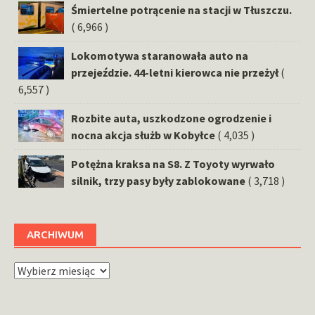
Śmiertelne potrącenie na stacji w Tłuszczu.
( 6,966 )
Lokomotywa staranowała auto na
przejeździe. 44-letni kierowca nie przeżył
(
6,557 )
Rozbite auta, uszkodzone ogrodzenie i
nocna akcja służb w Kobyłce
( 4,035 )
Potężna kraksa na S8. Z Toyoty wyrwało
silnik, trzy pasy były zablokowane
( 3,718 )
ARCHIWUM
Archiwum