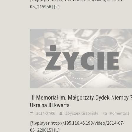
05_215956]
[...]
III Memoriał im. Małgorzaty Dydek Niemcy 
Ukraina III kwarta
2014-07-06
Zbyszek Grabiński
Komentarz
[flvplayer http://195.116.45.193/video/2014-07-
05_220015]
[...]