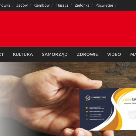
rówka
Jadów
Klembów
Tłuszcz
Zielonka
Poświętne
RT
KULTURA
SAMORZĄD
ZDROWIE
VIDEO
M