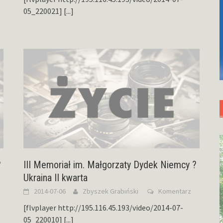
05_220021]
[...]
?
III Memoriał im. Małgorzaty Dydek Niemcy ?
Ukraina II kwarta
2014-07-06
Zbyszek Grabiński
Komentarz
[flvplayer http://195.116.45.193/video/2014-07-
05_220010]
[...]