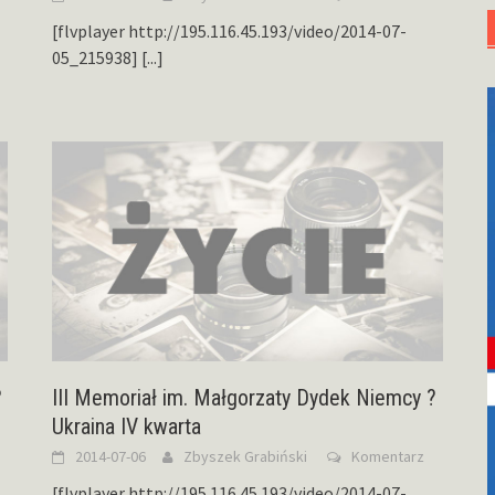
[flvplayer http://195.116.45.193/video/2014-07-
05_215938]
[...]
?
III Memoriał im. Małgorzaty Dydek Niemcy ?
Ukraina IV kwarta
2014-07-06
Zbyszek Grabiński
Komentarz
[flvplayer http://195.116.45.193/video/2014-07-