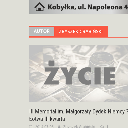
AUTOR
ZBYSZEK GRABIŃSKI
III Memoriał im. Małgorzaty Dydek Niemcy 
Łotwa III kwarta
2014-07-06
Zbyszek Grabiński
1