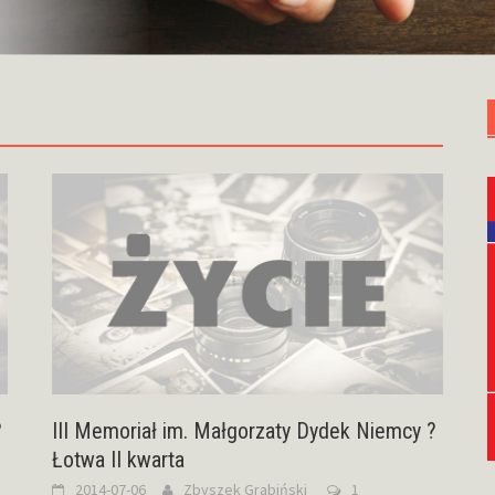
?
III Memoriał im. Małgorzaty Dydek Niemcy ?
Łotwa II kwarta
2014-07-06
Zbyszek Grabiński
1