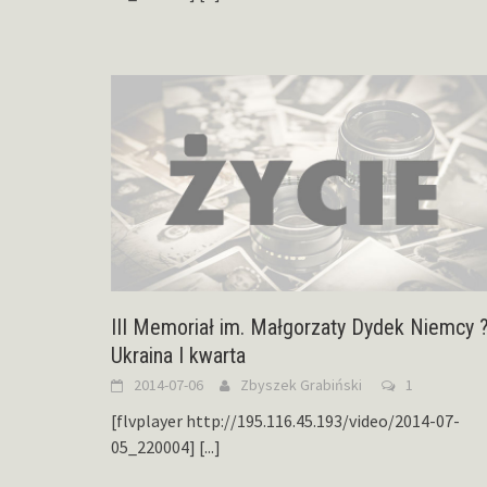
III Memoriał im. Małgorzaty Dydek Niemcy 
Ukraina I kwarta
2014-07-06
Zbyszek Grabiński
1
[flvplayer http://195.116.45.193/video/2014-07-
05_220004]
[...]