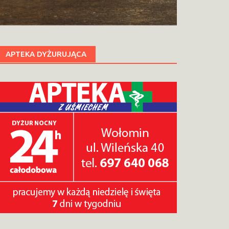
APTEKA DYŻURUJĄCA