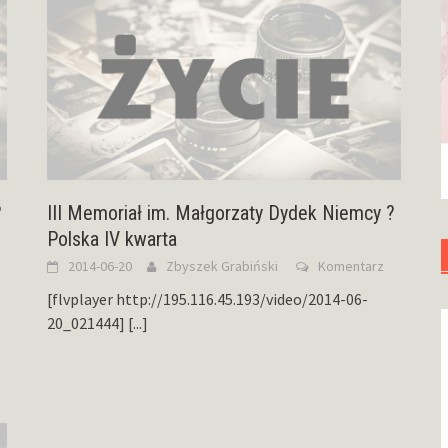
?
III Memoriał im. Małgorzaty Dydek Niemcy ?
Polska IV kwarta
2014-06-20
Zbyszek Grabiński
Komentarz
[flvplayer http://195.116.45.193/video/2014-06-
20_021444]
[...]