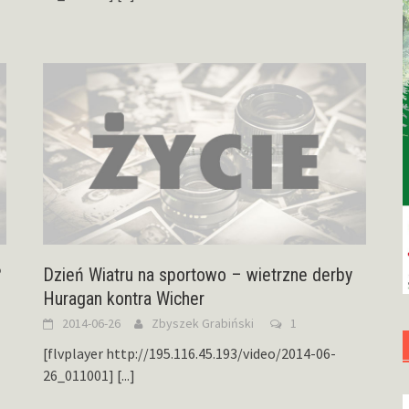
?
Dzień Wiatru na sportowo – wietrzne derby
Huragan kontra Wicher
2014-06-26
Zbyszek Grabiński
1
[flvplayer http://195.116.45.193/video/2014-06-
26_011001]
[...]