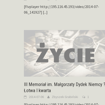
[flvplayer http://195.116.45.193/video/2014-07-
06_141927]
[...]
III Memoriał im. Małgorzaty Dydek Niemcy 
Łotwa I kwarta
2014-07-06
Zbyszek Grabiński
1
[flvplayer http://195.116.45.193/video/2014-07-