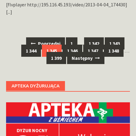
[flvplayer http://195.116.45.193/video/2013-04-04_174430]
[...]
Nawigacja
Poprzedni
1
…
1 342
1 343
po
1 344
1 345
1 346
1 347
1 348
…
wpisach
1 399
Następny
APTEKA DYŻURUJĄCA