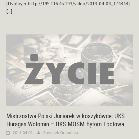
[flvplayer http://195.116.45.193/video/2013-04-04_174444]
[...]
Mistrzostwa Polski Juniorek w koszykówce: UKS
Huragan Wołomin – UKS MOSM Bytom I połowa
2013-04-05
Zbyszek Grabiński