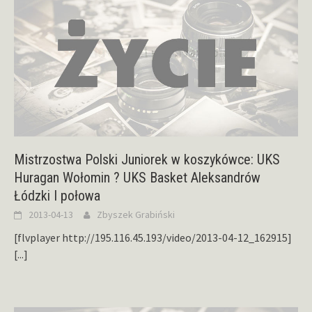
Mistrzostwa Polski Juniorek w koszykówce: UKS
Huragan Wołomin ? UKS Basket Aleksandrów
Łódzki I połowa
2013-04-13
Zbyszek Grabiński
[flvplayer http://195.116.45.193/video/2013-04-12_162915]
[...]