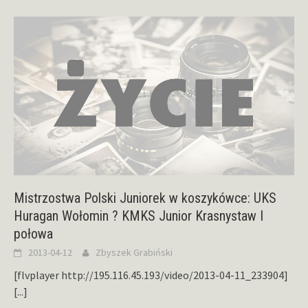
Mistrzostwa Polski Juniorek w koszykówce: UKS
Huragan Wołomin ? KMKS Junior Krasnystaw I
połowa
2013-04-12
Zbyszek Grabiński
[flvplayer http://195.116.45.193/video/2013-04-11_233904]
[...]