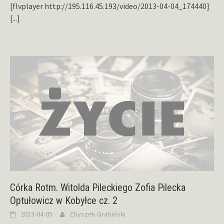
[flvplayer http://195.116.45.193/video/2013-04-04_174440]
[...]
Córka Rotm. Witolda Pileckiego Zofia Pilecka
Optułowicz w Kobyłce cz. 2
2013-04-05
Zbyszek Grabiński