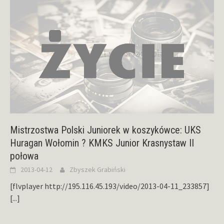
Mistrzostwa Polski Juniorek w koszykówce: UKS
Huragan Wołomin ? KMKS Junior Krasnystaw II
połowa
2013-04-12
Zbyszek Grabiński
[flvplayer http://195.116.45.193/video/2013-04-11_233857]
[...]