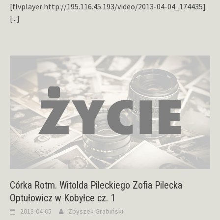
[flvplayer http://195.116.45.193/video/2013-04-04_174435]
[...]
Córka Rotm. Witolda Pileckiego Zofia Pilecka
Optułowicz w Kobyłce cz. 1
2013-04-05
Zbyszek Grabiński