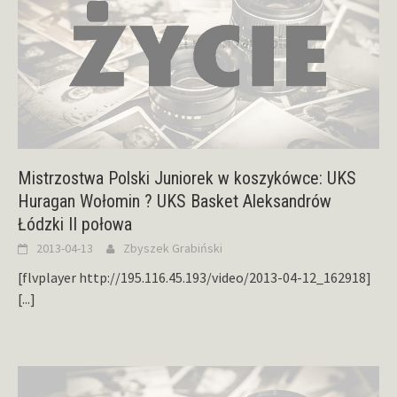
Mistrzostwa Polski Juniorek w koszykówce: UKS
Huragan Wołomin ? UKS Basket Aleksandrów
Łódzki II połowa
2013-04-13
Zbyszek Grabiński
[flvplayer http://195.116.45.193/video/2013-04-12_162918]
[...]