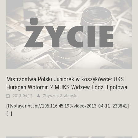
Mistrzostwa Polski Juniorek w koszykówce: UKS
Huragan Wołomin ? MUKS Widzew Łódź II połowa
2013-04-12
Zbyszek Grabiński
[flvplayer http://195.116.45.193/video/2013-04-11_233841]
[...]