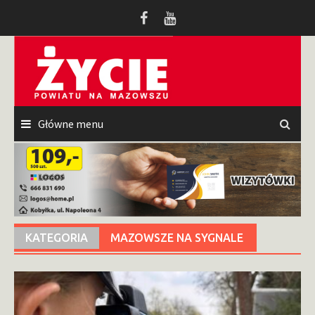
Przeskocz
do
treści
Główne menu
KATEGORIA
MAZOWSZE NA SYGNALE