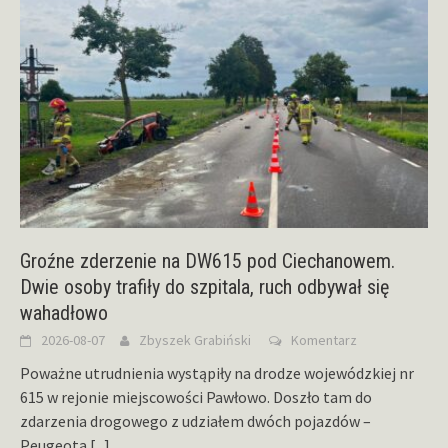
Groźne zderzenie na DW615 pod Ciechanowem.
Dwie osoby trafiły do szpitala, ruch odbywał się
wahadłowo
2026-08-07
Zbyszek Grabiński
Komentarz
Poważne utrudnienia wystąpiły na drodze wojewódzkiej nr
615 w rejonie miejscowości Pawłowo. Doszło tam do
zdarzenia drogowego z udziałem dwóch pojazdów –
Peugeota
[...]