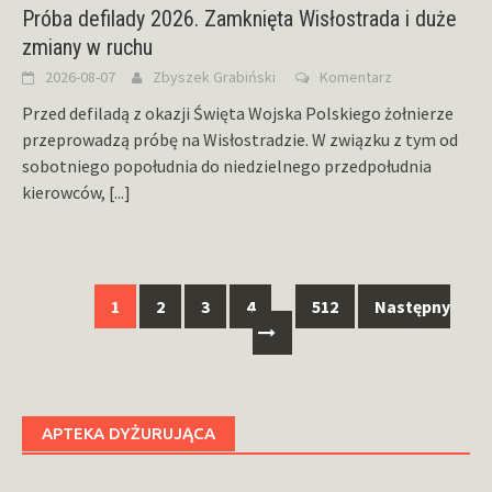
Próba defilady 2026. Zamknięta Wisłostrada i duże
zmiany w ruchu
2026-08-07
Zbyszek Grabiński
Komentarz
Przed defiladą z okazji Święta Wojska Polskiego żołnierze
przeprowadzą próbę na Wisłostradzie. W związku z tym od
sobotniego popołudnia do niedzielnego przedpołudnia
kierowców,
[...]
Nawigacja
1
2
3
4
…
512
Następny
po
wpisach
APTEKA DYŻURUJĄCA