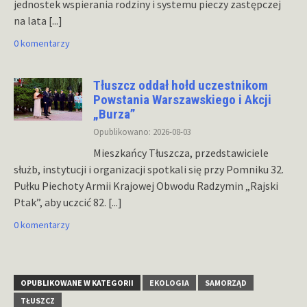
jednostek wspierania rodziny i systemu pieczy zastępczej
na lata
[...]
0 komentarzy
Tłuszcz oddał hołd uczestnikom
Powstania Warszawskiego i Akcji
„Burza”
Opublikowano: 2026-08-03
Mieszkańcy Tłuszcza, przedstawiciele
służb, instytucji i organizacji spotkali się przy Pomniku 32.
Pułku Piechoty Armii Krajowej Obwodu Radzymin „Rajski
Ptak”, aby uczcić 82.
[...]
0 komentarzy
OPUBLIKOWANE W KATEGORII
EKOLOGIA
SAMORZĄD
TŁUSZCZ