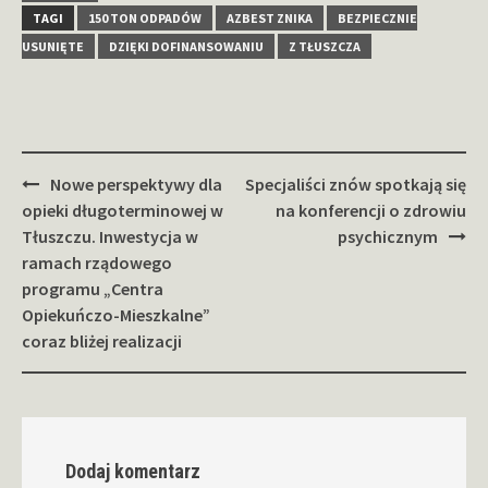
TAGI
150 TON ODPADÓW
AZBEST ZNIKA
BEZPIECZNIE
USUNIĘTE
DZIĘKI DOFINANSOWANIU
Z TŁUSZCZA
Zobacz
Nowe perspektywy dla
Specjaliści znów spotkają się
wpisy
opieki długoterminowej w
na konferencji o zdrowiu
Tłuszczu. Inwestycja w
psychicznym
ramach rządowego
programu „Centra
Opiekuńczo-Mieszkalne”
coraz bliżej realizacji
Dodaj komentarz