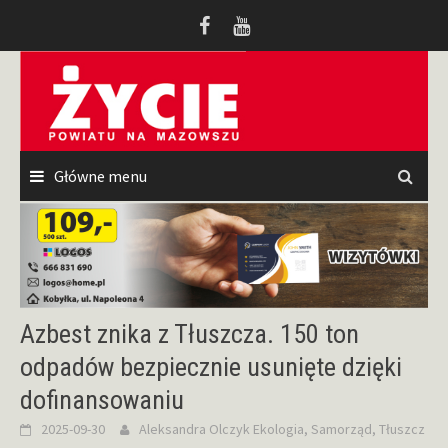
Przeskocz
do
treści
Główne menu
Azbest znika z Tłuszcza. 150 ton
odpadów bezpiecznie usunięte dzięki
dofinansowaniu
2025-09-30
Aleksandra Olczyk
Ekologia
,
Samorząd
,
Tłuszcz