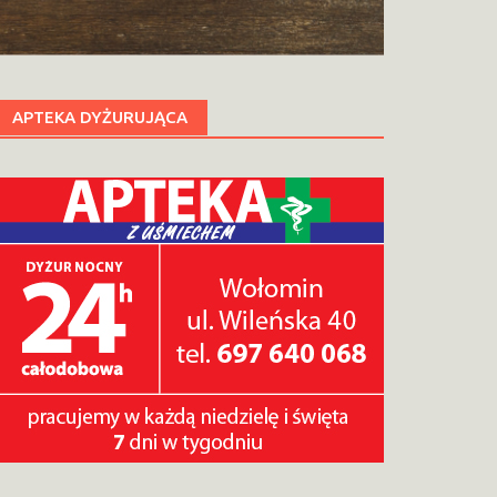
APTEKA DYŻURUJĄCA