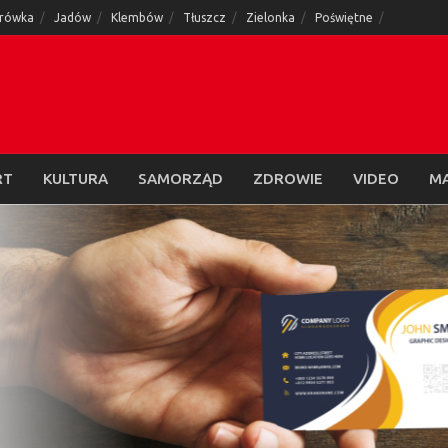
rówka
Jadów
Klembów
Tłuszcz
Zielonka
Poświętne
RT
KULTURA
SAMORZĄD
ZDROWIE
VIDEO
M