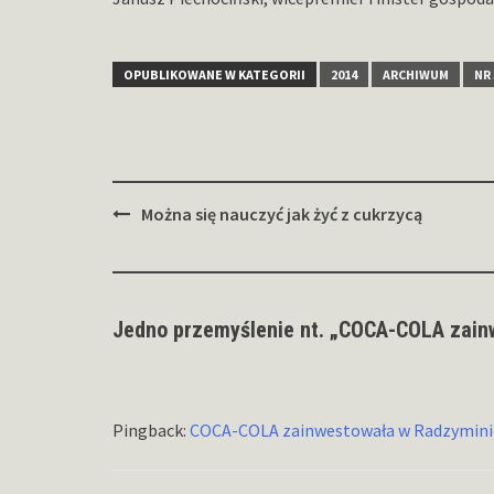
OPUBLIKOWANE W KATEGORII
2014
ARCHIWUM
NR 
Zobacz
Można się nauczyć jak żyć z cukrzycą
wpisy
Jedno przemyślenie nt. „
COCA-COLA zain
Pingback:
COCA-COLA zainwestowała w Radzymini