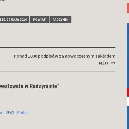
359, 29 MAJA 2014
POWIAT
RADZYMIN
Ponad 1000 podpisów za nowoczesnym zakładem
MZO
westowała w Radzyminie
”
e - WWL Media