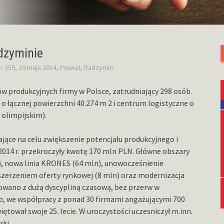
dzyminie
r 359, 29 maja 2014
,
Powiat
,
Radzymin
w produkcyjnych firmy w Polsce, zatrudniający 298 osób.
o łącznej powierzchni 40.274 m 2 i centrum logistyczne o
olimpijskim).
ące na celu zwiększenie potencjału produkcyjnego i
 2014 r. przekroczyły kwotę 170 mln PLN. Główne obszary
, nowa linia KRONES (64 mln), unowocześnienie
zszerzeniem oferty rynkowej (8 mln) oraz modernizacja
izowano z dużą dyscypliną czasową, bez przerw w
, we współpracy z ponad 30 firmami angażującymi 700
tował swoje 25. lecie. W uroczystości uczesniczył m.inn.
rki