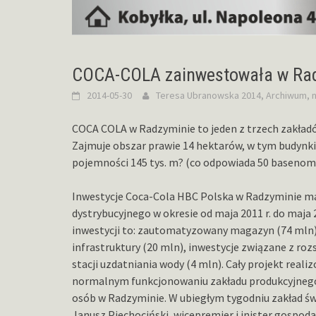
COCA-COLA zainwestowała w Ra
2014-05-30
Teresa Ubranowska
2014
,
Archiwum
,
n
COCA COLA w Radzyminie to jeden z trzech zakładó
Zajmuje obszar prawie 14 hektarów, w tym budynki 
pojemności 145 tys. m? (co odpowiada 50 basenom 
Inwestycje Coca-Cola HBC Polska w Radzyminie maj
dystrybucyjnego w okresie od maja 2011 r. do maja
inwestycji to: zautomatyzowany magazyn (74 mln)
infrastruktury (20 mln), inwestycje związane z ro
stacji uzdatniania wody (4 mln). Cały projekt real
normalnym funkcjonowaniu zakładu produkcyjnego
osób w Radzyminie. W ubiegłym tygodniu zakład świę
Janusz Piechociński, wicepremier i inister gospoda