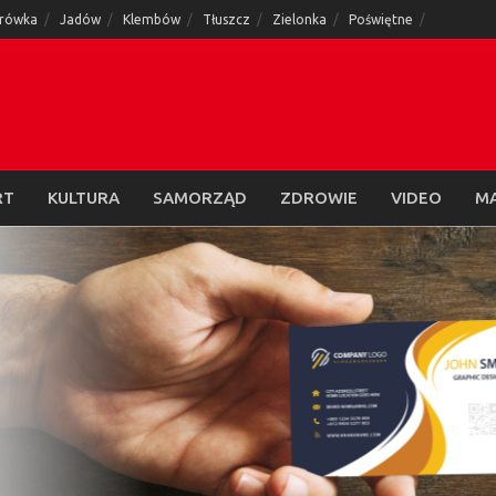
rówka
Jadów
Klembów
Tłuszcz
Zielonka
Poświętne
RT
KULTURA
SAMORZĄD
ZDROWIE
VIDEO
M