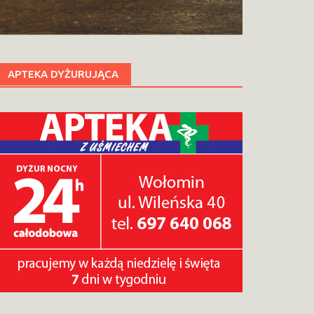
APTEKA DYŻURUJĄCA