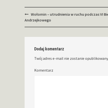
Zobacz
Wołomin – utrudnienia w ruchu podczas VI Bi
wpisy
Andrzejkowego
Dodaj komentarz
Twój adres e-mail nie zostanie opublikowany
Komentarz