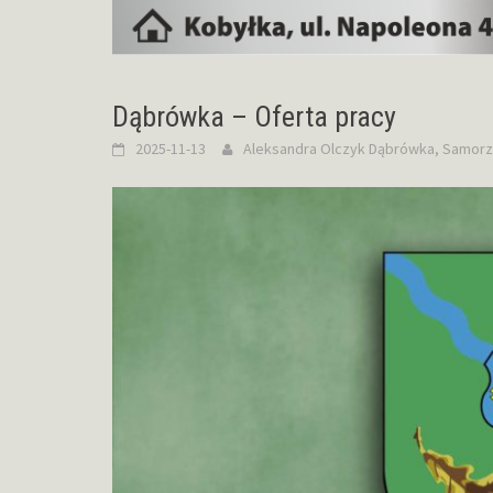
Dąbrówka – Oferta pracy
2025-11-13
Aleksandra Olczyk
Dąbrówka
,
Samorz