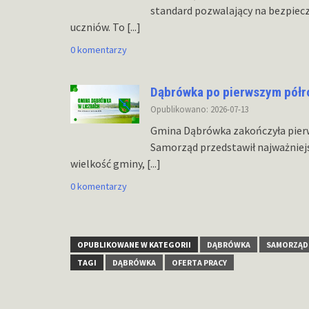
standard pozwalający na bezpiec
uczniów. To
[...]
0 komentarzy
Dąbrówka po pierwszym półr
Opublikowano: 2026-07-13
Gmina Dąbrówka zakończyła pierw
Samorząd przedstawił najważniejs
wielkość gminy,
[...]
0 komentarzy
OPUBLIKOWANE W KATEGORII
DĄBRÓWKA
SAMORZĄD
TAGI
DĄBRÓWKA
OFERTA PRACY