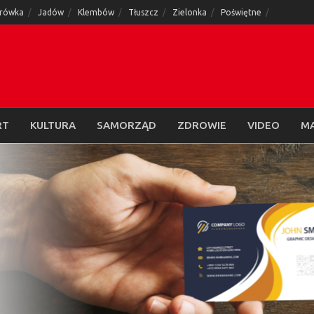
rówka
Jadów
Klembów
Tłuszcz
Zielonka
Poświętne
RT
KULTURA
SAMORZĄD
ZDROWIE
VIDEO
M