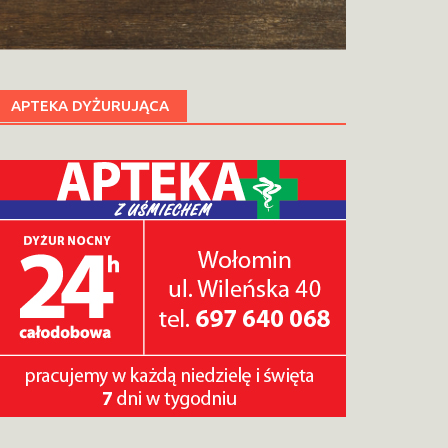
APTEKA DYŻURUJĄCA