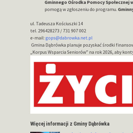
Gminnego Ośrodka Pomocy Społecznej 
pomogą w zgłoszeniu do programu.
Gminny
ul. Tadeusza Kościuszki 14
tel. 296428273 / 731 907 002
e-mail:
gops@dabrowka.net.pl
Gmina Dąbrówka planuje pozyskać środki finanso
„Korpus Wsparcia Seniorów” na rok 2026, aby konty
Więcej informacji z Gminy Dąbrówka