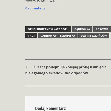
wielkość gminy,
[...]
0 komentarzy
OPUBLIKOWANE W KATEGORII
DĄBRÓWKA
ZDROWIE
TAGI
DĄBRÓWKA - TELEOPIEKA
DLA MIESZKAŃCÓW
Zobacz
Tłuszcz podejmuje kolejną próbę usunięcia
wpisy
nielegalnego składowiska odpadów
Dodaj komentarz