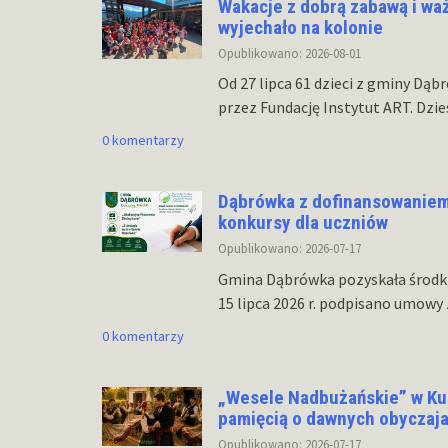
Wakacje z dobrą zabawą i wa
wyjechało na kolonie
Opublikowano: 2026-08-01
Od 27 lipca 61 dzieci z gminy Dą
przez Fundację Instytut ART. Dzi
0 komentarzy
Dąbrówka z dofinansowaniem 
konkursy dla uczniów
Opublikowano: 2026-07-17
Gmina Dąbrówka pozyskała środki 
15 lipca 2026 r. podpisano umow
0 komentarzy
„Wesele Nadbużańskie” w Kuli
pamięcią o dawnych obyczaj
Opublikowano: 2026-07-17