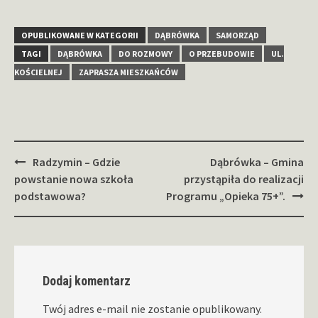
OPUBLIKOWANE W KATEGORII
DĄBRÓWKA
SAMORZĄD
TAGI
DĄBRÓWKA
DO ROZMOWY
O PRZEBUDOWIE
UL.
KOŚCIELNEJ
ZAPRASZA MIESZKAŃCÓW
Zobacz
Radzymin – Gdzie
Dąbrówka – Gmina
wpisy
powstanie nowa szkoła
przystąpiła do realizacji
podstawowa?
Programu „Opieka 75+”.
Dodaj komentarz
Twój adres e-mail nie zostanie opublikowany.