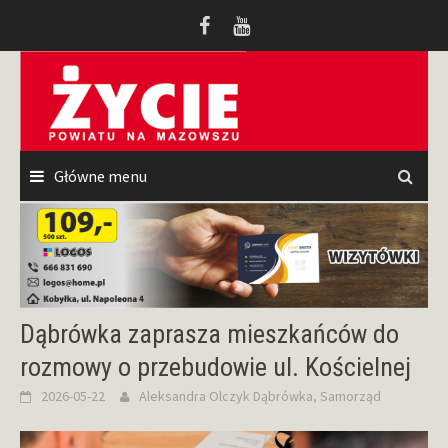
Przeskocz
do
treści
Główne menu
Dąbrówka zaprasza mieszkańców do
rozmowy o przebudowie ul. Kościelnej
2026-05-22
Aleksandra Olczyk
Dąbrówka
,
Samorząd