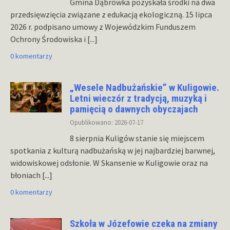
Gmina Dąbrówka pozyskała środki na dwa
przedsięwzięcia związane z edukacją ekologiczną. 15 lipca
2026 r. podpisano umowy z Wojewódzkim Funduszem
Ochrony Środowiska i
[...]
0 komentarzy
„Wesele Nadbużańskie” w Kuligowie.
Letni wieczór z tradycją, muzyką i
pamięcią o dawnych obyczajach
Opublikowano: 2026-07-17
8 sierpnia Kuligów stanie się miejscem
spotkania z kulturą nadbużańską w jej najbardziej barwnej,
widowiskowej odsłonie. W Skansenie w Kuligowie oraz na
błoniach
[...]
0 komentarzy
Szkoła w Józefowie czeka na zmiany