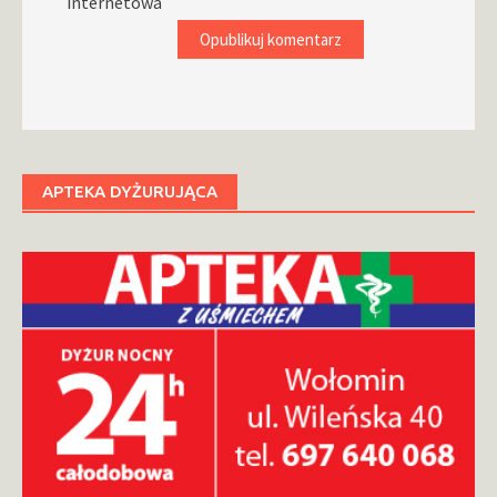
internetowa
APTEKA DYŻURUJĄCA