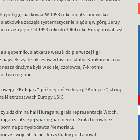
ą potęgę siatkówki. W 1953 roku objął stanowisko
siatkówka zaczęła systematycznie piąć się w górę. Jerzy
ona czuła jego. Od 1953 roku do 1964 roku Huragan walczył
ię spełniło, siatkarze weszli do pierwszej ligi
 największych sukcesów w historii klubu. Konkurencja na
 nasza drużyna była w ścisłej czołówce, 7-krotnie
zostwo regionu.
owego ?Kolejarz”, później zaś Federacji ?Kolejarz”, którą
na Mistrzostwach Europy USIC.
dzyludzkim na hali Huraganu grała reprezentacja Włoch,
agan stał się jej sparingpartnerem. Grała tu również
 wspomina pomysłodawca Memoriału.
chodził swoje 50-lecie, Jerzy Cudny postanowił