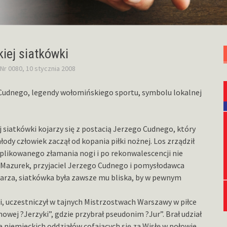
iej siatkówki
Nr 0080, 10 stycznia 2008
o Cudnego, legendy wołomińskiego sportu, symbolu lokalnej
siatkówki kojarzy się z postacią Jerzego Cudnego, który
łody człowiek zaczął od kopania piłki nożnej. Los zrządził
plikowanego złamania nogi i po rekonwalescencji nie
 Mazurek, przyjaciel Jerzego Cudnego i pomysłodawca
karza, siatkówka była zawsze mu bliska, by w pewnym
cji, uczestniczył w tajnych Mistrzostwach Warszawy w piłce
wej ?Jerzyki”, gdzie przybrał pseudonim ?Jur”. Brał udział
e niemieckich oddziałów cofających się za Wisłę w połowie