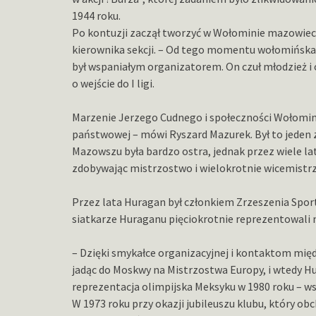
1944 roku.
Po kontuzji zaczął tworzyć w Wołominie mazowieck
kierownika sekcji. – Od tego momentu wołomińska 
był wspaniałym organizatorem. On czuł młodzież i 
o wejście do I ligi.
Marzenie Jerzego Cudnego i społeczności Wołomina s
państwowej – mówi Ryszard Mazurek. Był to jeden z
Mazowszu była bardzo ostra, jednak przez wiele lat
zdobywając mistrzostwo i wielokrotnie wicemistr
Przez lata Huragan był członkiem Zrzeszenia Sport
siatkarze Huraganu pięciokrotnie reprezentowali 
– Dzięki smykałce organizacyjnej i kontaktom mię
jadąc do Moskwy na Mistrzostwa Europy, i wtedy Hur
reprezentacja olimpijska Meksyku w 1980 roku –
W 1973 roku przy okazji jubileuszu klubu, który ob