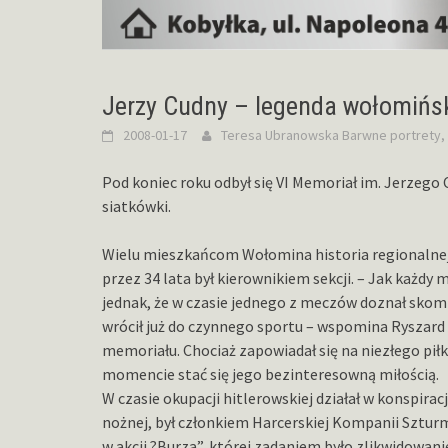
Jerzy Cudny – legenda wołomińsk
2008-01-17
Teresa Ubranowska
Barwne portrety
,
Pod koniec roku odbył się VI Memoriał im. Jerzeg
siatkówki.
Wielu mieszkańcom Wołomina historia regionalnej 
przez 34 lata był kierownikiem sekcji. – Jak każdy m
jednak, że w czasie jednego z meczów doznał skom
wrócił już do czynnego sportu – wspomina Ryszard
memoriału. Chociaż zapowiadał się na niezłego pił
momencie stać się jego bezinteresowną miłością.
W czasie okupacji hitlerowskiej działał w konspira
nożnej, był członkiem Harcerskiej Kompanii Szturmo
w akcji ?Burza”, której zadaniem było zlikwidowani