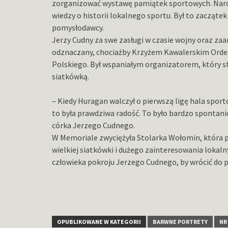
zorganizować wystawę pamiątek sportowych. Narodz
wiedzy o historii lokalnego sportu. Był to zaczą
pomysłodawcy.
Jerzy Cudny za swe zasługi w czasie wojny oraz za
odznaczany, chociażby Krzyżem Kawalerskim Order
Polskiego. Był wspaniałym organizatorem, który s
siatkówką.
– Kiedy Huragan walczył o pierwszą ligę hala sport
to była prawdziwa radość. To było bardzo spontan
córka Jerzego Cudnego.
W Memoriale zwyciężyła Stolarka Wołomin, która p
wielkiej siatkówki i dużego zainteresowania lok
człowieka pokroju Jerzego Cudnego, by wrócić do pi
OPUBLIKOWANE W KATEGORII
BARWNE PORTRETY
NR 