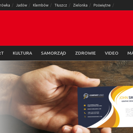
rówka
Jadów
Klembów
Tłuszcz
Zielonka
Poświętne
RT
KULTURA
SAMORZĄD
ZDROWIE
VIDEO
M