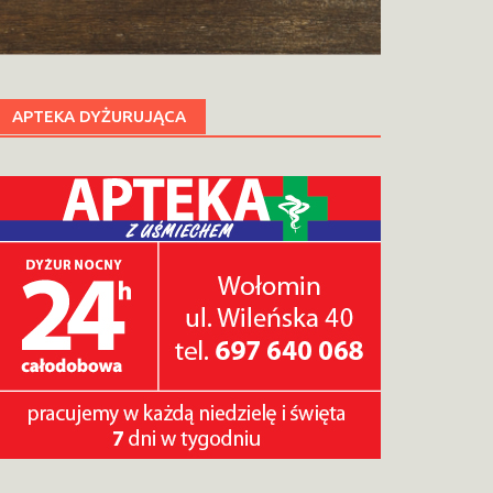
APTEKA DYŻURUJĄCA