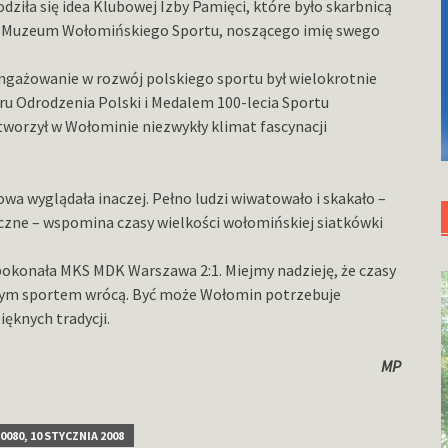
iła się idea Klubowej Izby Pamięci, które było skarbnicą
tek Muzeum Wołomińskiego Sportu, noszącego imię swego
angażowanie w rozwój polskiego sportu był wielokrotnie
u Odrodzenia Polski i Medalem 100-lecia Sportu
tworzył w Wołominie niezwykły klimat fascynacji
owa wyglądała inaczej. Pełno ludzi wiwatowało i skakało –
iczne – wspomina czasy wielkości wołomińskiej siatkówki
okonała MKS MDK Warszawa 2:1. Miejmy nadzieję, że czasy
alnym sportem wrócą. Być może Wołomin potrzebuje
ęknych tradycji.
MP
0080, 10 STYCZNIA 2008