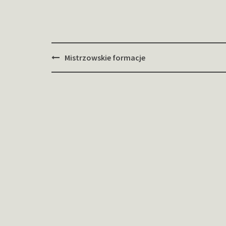
Zobacz
Mistrzowskie formacje
wpisy