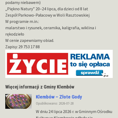
podamy niebawem)
„Piękno Natury” 20–24 lipca, dla dzieci od 8 lat
Zespół Parkowo-Pałacowy w Woli Rasztowskiej
W programie m.in.:
malarstwo i rysunek, ceramika, kaligrafia, wiklina i
rękodzieło
W cenie zapewniamy obiad.
Zapisy: 29 753 17 88
Więcej informacji z Gminy Klembów
Klembów – Złote Gody
Opublikowano: 2026-07-28
W dniu 24 lipca 2026 r. w Gminnym Ośrodku
Kultury w Klembowie odbyła się