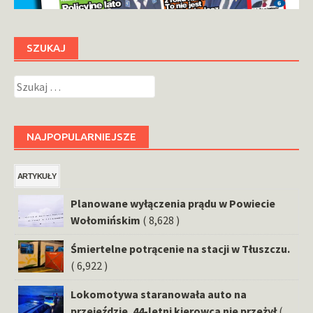
SZUKAJ
Szukaj:
NAJPOPULARNIEJSZE
ARTYKUŁY
Planowane wyłączenia prądu w Powiecie
Wołomińskim
( 8,628 )
Śmiertelne potrącenie na stacji w Tłuszczu.
( 6,922 )
Lokomotywa staranowała auto na
przejeździe. 44-letni kierowca nie przeżył
(