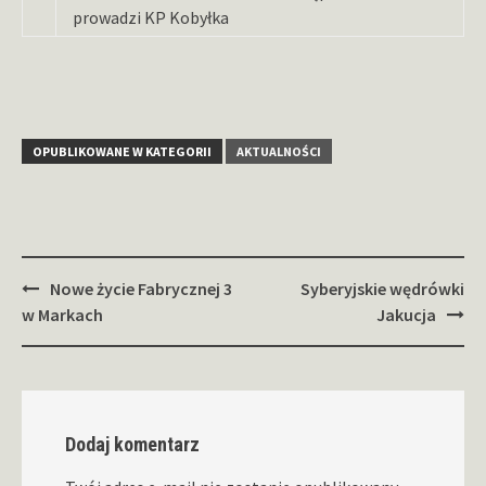
prowadzi KP Kobyłka
OPUBLIKOWANE W KATEGORII
AKTUALNOŚCI
Zobacz
Nowe życie Fabrycznej 3
Syberyjskie wędrówki
wpisy
w Markach
Jakucja
Dodaj komentarz