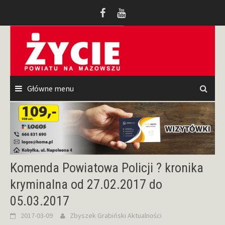
Przeskocz
do
treści
Główne menu
Komenda Powiatowa Policji ? kronika
kryminalna od 27.02.2017 do
05.03.2017
2017-03-09
Zbyszek Grabiński
Aktualności