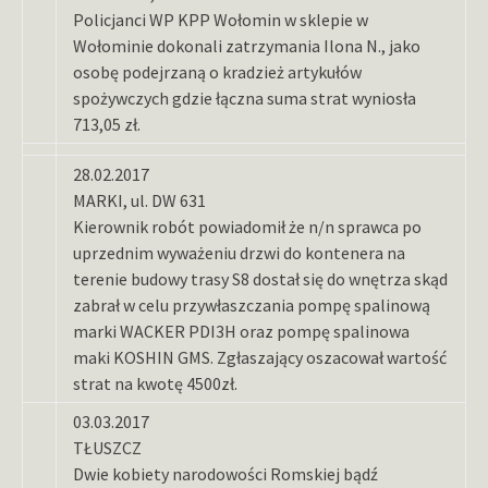
Policjanci WP KPP Wołomin w sklepie w
Wołominie dokonali zatrzymania Ilona N., jako
osobę podejrzaną o kradzież artykułów
spożywczych gdzie łączna suma strat wyniosła
713,05 zł.
28.02.2017
MARKI, ul. DW 631
Kierownik robót powiadomił że n/n sprawca po
uprzednim wyważeniu drzwi do kontenera na
terenie budowy trasy S8 dostał się do wnętrza skąd
zabrał w celu przywłaszczania pompę spalinową
marki WACKER PDI3H oraz pompę spalinowa
maki KOSHIN GMS. Zgłaszający oszacował wartość
strat na kwotę 4500zł.
03.03.2017
TŁUSZCZ
Dwie kobiety narodowości Romskiej bądź