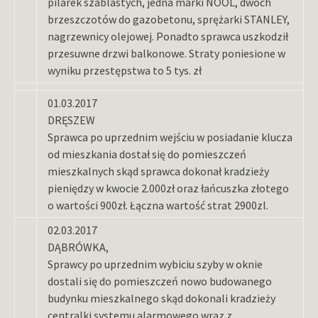
pilarek szablastych, jedna marki NOOL, dwóch
brzeszczotów do gazobetonu, sprężarki STANLEY,
nagrzewnicy olejowej. Ponadto sprawca uszkodził
przesuwne drzwi balkonowe. Straty poniesione w
wyniku przestępstwa to 5 tys. zł
01.03.2017
DRĘSZEW
Sprawca po uprzednim wejściu w posiadanie klucza
od mieszkania dostał się do pomieszczeń
mieszkalnych skąd sprawca dokonał kradzieży
pieniędzy w kwocie 2.000zł oraz łańcuszka złotego
o wartości 900zł. Łączna wartość strat 2900zl.
02.03.2017
DĄBRÓWKA,
Sprawcy po uprzednim wybiciu szyby w oknie
dostali się do pomieszczeń nowo budowanego
budynku mieszkalnego skąd dokonali kradzieży
centralki systemu alarmowego wraz z