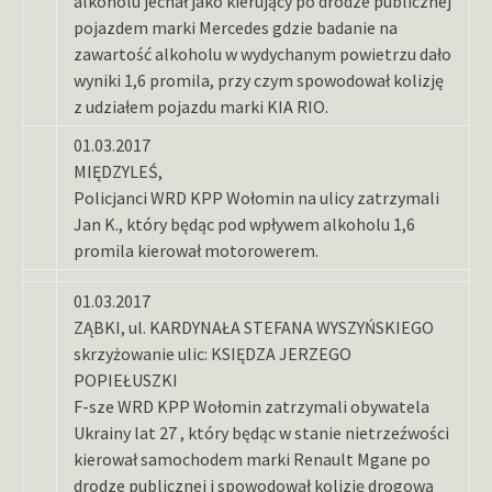
alkoholu jechał jako kierujący po drodze publicznej
pojazdem marki Mercedes gdzie badanie na
zawartość alkoholu w wydychanym powietrzu dało
wyniki 1,6 promila, przy czym spowodował kolizję
z udziałem pojazdu marki KIA RIO.
01.03.2017
MIĘDZYLEŚ,
Policjanci WRD KPP Wołomin na ulicy zatrzymali
Jan K., który będąc pod wpływem alkoholu 1,6
promila kierował motorowerem.
01.03.2017
ZĄBKI, ul. KARDYNAŁA STEFANA WYSZYŃSKIEGO
skrzyżowanie ulic: KSIĘDZA JERZEGO
POPIEŁUSZKI
F-sze WRD KPP Wołomin zatrzymali obywatela
Ukrainy lat 27 , który będąc w stanie nietrzeźwości
kierował samochodem marki Renault Mgane po
drodze publicznej i spowodował kolizję drogową