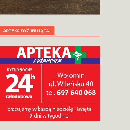
APTEKA DYŻURUJĄCA