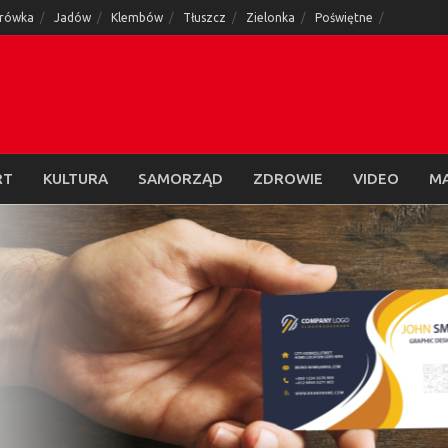
rówka
Jadów
Klembów
Tłuszcz
Zielonka
Poświętne
RT
KULTURA
SAMORZĄD
ZDROWIE
VIDEO
M