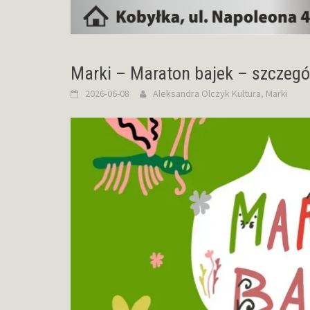
Marki – Maraton bajek – szczeg
2026-06-08
Aleksandra Olczyk
Kultura
,
Marki