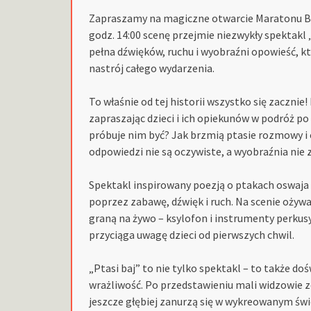
Zapraszamy na magiczne otwarcie Maratonu Ba
godz. 14:00 scenę przejmie niezwykły spektakl
pełna dźwięków, ruchu i wyobraźni opowieść, 
nastrój całego wydarzenia.
To właśnie od tej historii wszystko się zacznie
zapraszając dzieci i ich opiekunów w podróż po 
próbuje nim być? Jak brzmią ptasie rozmowy i c
odpowiedzi nie są oczywiste, a wyobraźnia nie z
Spektakl inspirowany poezją o ptakach oswaja 
poprzez zabawę, dźwięk i ruch. Na scenie ożywa
graną na żywo – ksylofon i instrumenty perku
przyciąga uwagę dzieci od pierwszych chwil.
„Ptasi baj” to nie tylko spektakl – to także do
wrażliwość. Po przedstawieniu mali widzowie z
jeszcze głębiej zanurzą się w wykreowanym świ