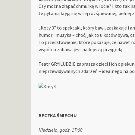
Czy można złapać chmurkę w locie? I kto tak n
te pytania kryją się w tej rozśpiewanej, pełnej z
„Koty 3” to spektakl, który bawi, zaskakuje i a
humor i muzyka – choć, jak to u kotów bywa, c
To przedstawienie, które pokazuje, że nawet 
wspólna zabawa jest najlepszą przygodą.
Teatr GRYiLUDZIE zaprasza dzieci i ich opieku
nieprzewidywalnych zdarzeń – idealnego na po
BECZKA ŚMIECHU
Niedziela, godz. 17:00