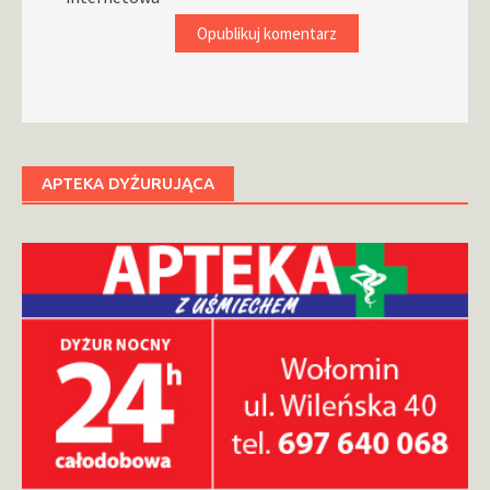
APTEKA DYŻURUJĄCA