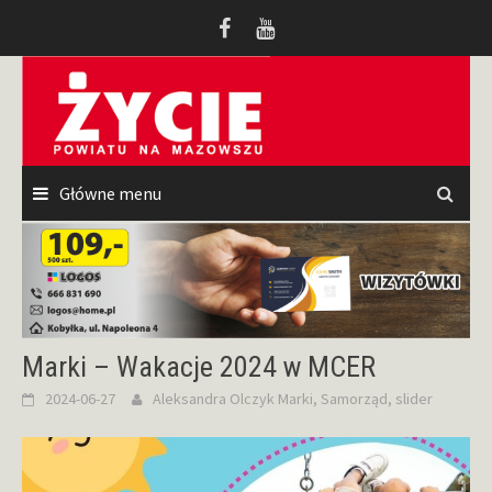
Przeskocz
do
treści
Główne menu
Marki – Wakacje 2024 w MCER
2024-06-27
Aleksandra Olczyk
Marki
,
Samorząd
,
slider