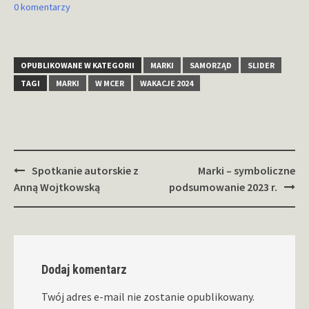
0 komentarzy
OPUBLIKOWANE W KATEGORII
MARKI
SAMORZĄD
SLIDER
TAGI
MARKI
W MCER
WAKACJE 2024
Zobacz
Spotkanie autorskie z
Marki – symboliczne
wpisy
Anną Wojtkowską
podsumowanie 2023 r.
Dodaj komentarz
Twój adres e-mail nie zostanie opublikowany.