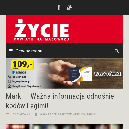
Przeskocz
do
treści
Główne menu
Marki – Ważna informacja odnośnie
kodów Legimi!
2026-05-28
Aleksandra Olczyk
Kultura
,
Marki