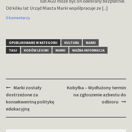
lub AGD może być on odebrany bezpłatnie.
Od kilku lat Urząd Miasta Marki współpracuje ze
[...]
0 komentarzy
OPUBLIKOWANE W KATEGORII
KULTURA
MARKI
TAGI
KODÓW LEGIMI
MARKI
WAŻNA INFORMACJA
Zobacz
Marki zostały
Kobyłka – Wydłużony termin
wpisy
dostrzeżone za
na zgłoszenie azbestu do
konsekwentną politykę
odbioru
edukacyjną