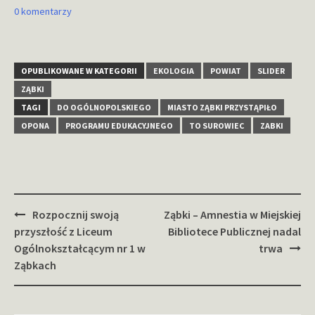
0 komentarzy
OPUBLIKOWANE W KATEGORII
EKOLOGIA
POWIAT
SLIDER
ZĄBKI
TAGI
DO OGÓLNOPOLSKIEGO
MIASTO ZĄBKI PRZYSTĄPIŁO
OPONA
PROGRAMU EDUKACYJNEGO
TO SUROWIEC
ZABKI
Zobacz
Rozpocznij swoją
Ząbki – Amnestia w Miejskiej
wpisy
przyszłość z Liceum
Bibliotece Publicznej nadal
Ogólnokształcącym nr 1 w
trwa
Ząbkach