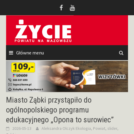
Przeskocz
do
treści
Główne menu
Miasto Ząbki przystąpiło do
ogólnopolskiego programu
edukacyjnego „Opona to surowiec”
2026-05-13
Aleksandra Olczyk
Ekologia
,
Powiat
,
slider
,