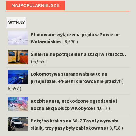
NAJPOPULARNIEJSZE
ARTYKUŁY
Planowane wyłączenia prądu w Powiecie
Wołomińskim
( 8,630 )
Śmiertelne potrącenie na stacji w Tłuszczu.
( 6,965 )
Lokomotywa staranowała auto na
przejeździe. 44-letni kierowca nie przeżył
(
6,557 )
Rozbite auta, uszkodzone ogrodzenie i
nocna akcja służb w Kobyłce
( 4,017 )
Potężna kraksa na S8. Z Toyoty wyrwało
silnik, trzy pasy były zablokowane
( 3,718 )