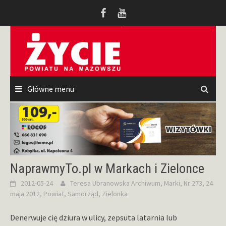
Przeskocz
do
treści
Główne menu
NaprawmyTo.pl w Markach i Zielonce
2012-05-24
Teresa Ubranowska
Archiwum
,
Marki
,
Nr 273, 24
maja 2012
,
Powiat
,
Samorząd
,
Zielonka
Denerwuje cię dziura w ulicy, zepsuta latarnia lub