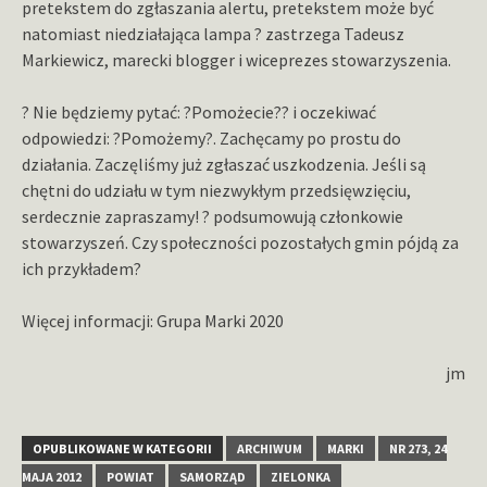
pretekstem do zgłaszania alertu, pretekstem może być
natomiast niedziałająca lampa ? zastrzega Tadeusz
Markiewicz, marecki blogger i wiceprezes stowarzyszenia.
? Nie będziemy pytać: ?Pomożecie?? i oczekiwać
odpowiedzi: ?Pomożemy?. Zachęcamy po prostu do
działania. Zaczęliśmy już zgłaszać uszkodzenia. Jeśli są
chętni do udziału w tym niezwykłym przedsięwzięciu,
serdecznie zapraszamy! ? podsumowują członkowie
stowarzyszeń. Czy społeczności pozostałych gmin pójdą za
ich przykładem?
Więcej informacji: Grupa Marki 2020
jm
OPUBLIKOWANE W KATEGORII
ARCHIWUM
MARKI
NR 273, 24
MAJA 2012
POWIAT
SAMORZĄD
ZIELONKA