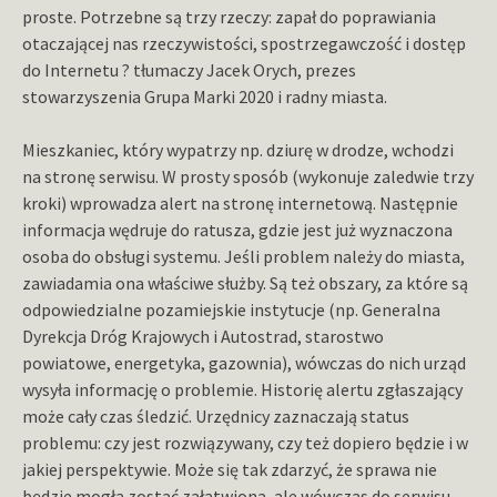
proste. Potrzebne są trzy rzeczy: zapał do poprawiania
otaczającej nas rzeczywistości, spostrzegawczość i dostęp
do Internetu ? tłumaczy Jacek Orych, prezes
stowarzyszenia Grupa Marki 2020 i radny miasta.
Mieszkaniec, który wypatrzy np. dziurę w drodze, wchodzi
na stronę serwisu. W prosty sposób (wykonuje zaledwie trzy
kroki) wprowadza alert na stronę internetową. Następnie
informacja wędruje do ratusza, gdzie jest już wyznaczona
osoba do obsługi systemu. Jeśli problem należy do miasta,
zawiadamia ona właściwe służby. Są też obszary, za które są
odpowiedzialne pozamiejskie instytucje (np. Generalna
Dyrekcja Dróg Krajowych i Autostrad, starostwo
powiatowe, energetyka, gazownia), wówczas do nich urząd
wysyła informację o problemie. Historię alertu zgłaszający
może cały czas śledzić. Urzędnicy zaznaczają status
problemu: czy jest rozwiązywany, czy też dopiero będzie i w
jakiej perspektywie. Może się tak zdarzyć, że sprawa nie
będzie mogła zostać załatwiona, ale wówczas do serwisu