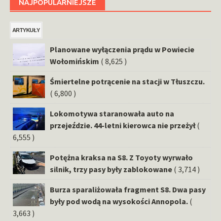
NAJPOPULARNIEJSZE
ARTYKUŁY
Planowane wyłączenia prądu w Powiecie
Wołomińskim
( 8,625 )
Śmiertelne potrącenie na stacji w Tłuszczu.
( 6,800 )
Lokomotywa staranowała auto na
przejeździe. 44-letni kierowca nie przeżył
(
6,555 )
Potężna kraksa na S8. Z Toyoty wyrwało
silnik, trzy pasy były zablokowane
( 3,714 )
Burza sparaliżowała fragment S8. Dwa pasy
były pod wodą na wysokości Annopola.
(
3,663 )