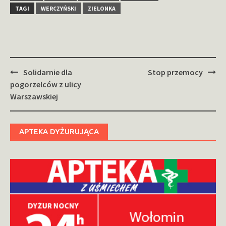
TAGI
WERCZYŃSKI
ZIELONKA
Zobacz
Solidarnie dla
Stop przemocy
wpisy
pogorzelców z ulicy
Warszawskiej
APTEKA DYŻURUJĄCA