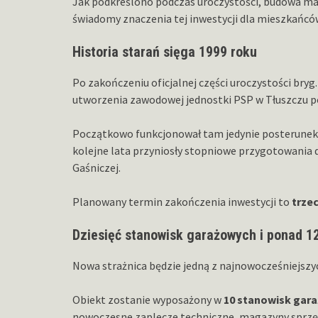
Jak podkreślono podczas uroczystości, budowa ma
świadomy znaczenia tej inwestycji dla mieszkańcó
Historia starań sięga 1999 roku
Po zakończeniu oficjalnej części uroczystości bry
utworzenia zawodowej jednostki PSP w Tłuszczu poj
Początkowo funkcjonował tam jedynie posterunek 
kolejne lata przyniosły stopniowe przygotowania
Gaśniczej.
Planowany termin zakończenia inwestycji to
trzec
Dziesięć stanowisk garażowych i ponad 1
Nowa strażnica będzie jedną z najnowocześniejsz
Obiekt zostanie wyposażony w
10 stanowisk gar
nowoczesne zaplecze techniczne, magazyny sprzęt