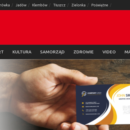
rówka
Jadów
Klembów
Tłuszcz
Zielonka
Poświętne
RT
KULTURA
SAMORZĄD
ZDROWIE
VIDEO
M