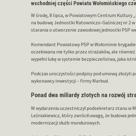
wschodniej części Powiatu Wołomińskiego cze
W środę, 8 lipca, w Powiatowym Centrum Kultury 
na budowę Jednostki Ratowniczo-Gaśniczej nr 2 w T
starania o utworzenie zawodowej jednostki PSP we
Komendant Powiatowy PSP w Wołominie brygadier E
oczekiwana nie tylko przez strażaków, ale równie
wypełni lukę w systemie bezpieczeństwa, jaka istni
Podczas uroczystości podpisy pod umową złożyli p
wykonawcy inwestycji – firmy Marbud.
Ponad dwa miliardy złotych na rozwój str
W wydarzeniu uczestniczył podsekretarz stanu w M
Leśniakiewicz, który zwrócił uwagę, że budowa jed
modernizacji służb mundurowych.