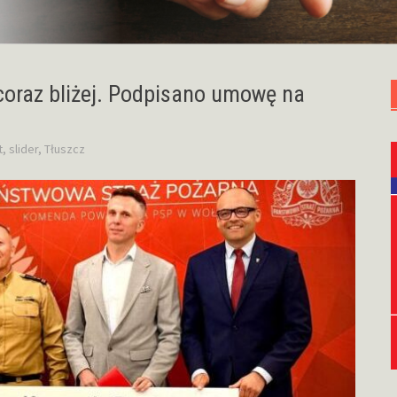
oraz bliżej. Podpisano umowę na
t
,
slider
,
Tłuszcz