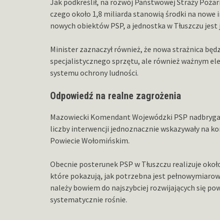
Jak podkreślił, na rozwój Państwowej Straży Pożar
czego około 1,8 miliarda stanowią środki na nowe
nowych obiektów PSP, a jednostka w Tłuszczu jest 
Minister zaznaczył również, że nowa strażnica będ
specjalistycznego sprzętu, ale również ważnym e
systemu ochrony ludności.
Odpowiedź na realne zagrożenia
Mazowiecki Komendant Wojewódzki PSP nadbrygadier
liczby interwencji jednoznacznie wskazywały na k
Powiecie Wołomińskim.
Obecnie posterunek PSP w Tłuszczu realizuje około
które pokazują, jak potrzebna jest pełnowymiaro
należy bowiem do najszybciej rozwijających się po
systematycznie rośnie.