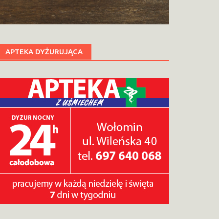
APTEKA DYŻURUJĄCA