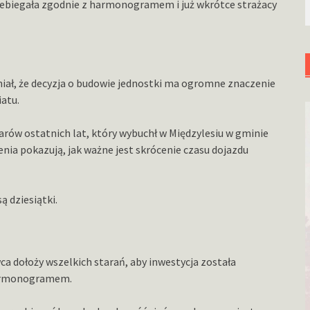
zebiegała zgodnie z harmonogramem i już wkrótce strażacy
i
iał, że decyzja o budowie jednostki ma ogromne znaczenie
atu.
arów ostatnich lat, który wybuchł w Międzylesiu w gminie
enia pokazują, jak ważne jest skrócenie czasu dojazdu
 dziesiątki.
ę
a dołoży wszelkich starań, aby inwestycja została
harmonogramem.