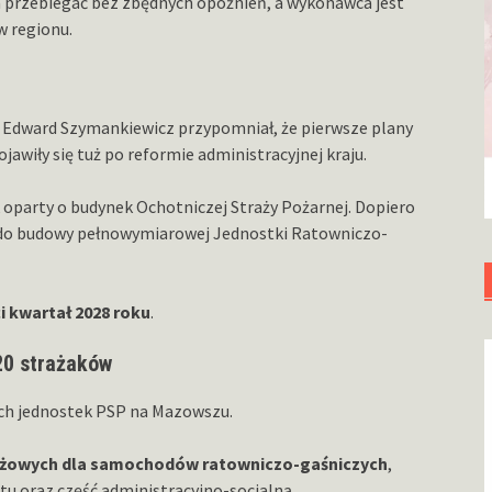
 przebiegać bez zbędnych opóźnień, a wykonawca jest
w regionu.
g. Edward Szymankiewicz przypomniał, że pierwsze plany
awiły się tuż po reformie administracyjnej kraju.
oparty o budynek Ochotniczej Straży Pożarnej. Dopiero
 do budowy pełnowymiarowej Jednostki Ratowniczo-
i kwartał 2028 roku
.
20 strażaków
ych jednostek PSP na Mazowszu.
ażowych dla samochodów ratowniczo-gaśniczych
,
u oraz część administracyjno-socjalną.