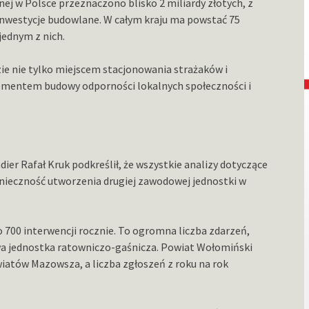
nej w Polsce przeznaczono blisko 2 miliardy złotych, z
 inwestycje budowlane. W całym kraju ma powstać 75
jednym z nich.
zie nie tylko miejscem stacjonowania strażaków i
lementem budowy odporności lokalnych społeczności i
 Rafał Kruk podkreślił, że wszystkie analizy dotyczące
onieczność utworzenia drugiej zawodowej jednostki w
 700 interwencji rocznie. To ogromna liczba zdarzeń,
wa jednostka ratowniczo-gaśnicza. Powiat Wołomiński
wiatów Mazowsza, a liczba zgłoszeń z roku na rok