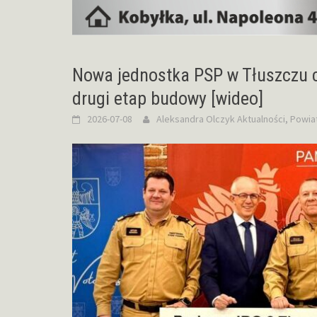
Nowa jednostka PSP w Tłuszczu c
drugi etap budowy [wideo]
2026-07-08
Aleksandra Olczyk
Aktualności
,
Powia