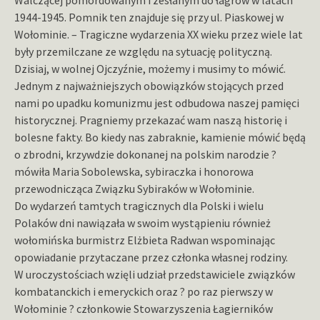
Walczącej pomordowanym i zesłanym do łagrów w latach
1944-1945. Pomnik ten znajduje się przy ul. Piaskowej w
Wołominie. – Tragiczne wydarzenia XX wieku przez wiele lat
były przemilczane ze względu na sytuację polityczną.
Dzisiaj, w wolnej Ojczyźnie, możemy i musimy to mówić.
Jednym z najważniejszych obowiązków stojących przed
nami po upadku komunizmu jest odbudowa naszej pamięci
historycznej. Pragniemy przekazać wam naszą historię i
bolesne fakty. Bo kiedy nas zabraknie, kamienie mówić będą
o zbrodni, krzywdzie dokonanej na polskim narodzie ?
mówiła Maria Sobolewska, sybiraczka i honorowa
przewodnicząca Związku Sybiraków w Wołominie.
Do wydarzeń tamtych tragicznych dla Polski i wielu
Polaków dni nawiązała w swoim wystąpieniu również
wołomińska burmistrz Elżbieta Radwan wspominając
opowiadanie przytaczane przez członka własnej rodziny.
W uroczystościach wzięli udział przedstawiciele związków
kombatanckich i emeryckich oraz ? po raz pierwszy w
Wołominie ? członkowie Stowarzyszenia Łagierników