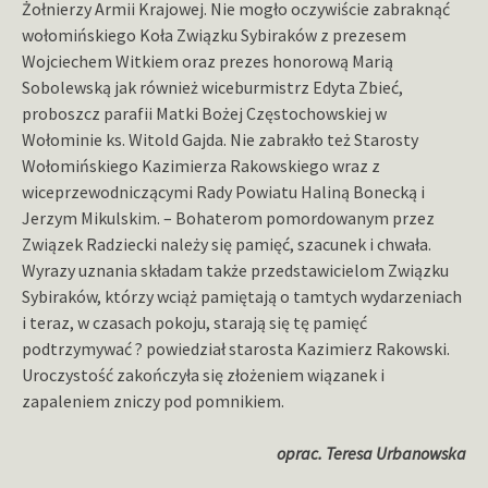
Żołnierzy Armii Krajowej. Nie mogło oczywiście zabraknąć
wołomińskiego Koła Związku Sybiraków z prezesem
Wojciechem Witkiem oraz prezes honorową Marią
Sobolewską jak również wiceburmistrz Edyta Zbieć,
proboszcz parafii Matki Bożej Częstochowskiej w
Wołominie ks. Witold Gajda. Nie zabrakło też Starosty
Wołomińskiego Kazimierza Rakowskiego wraz z
wiceprzewodniczącymi Rady Powiatu Haliną Bonecką i
Jerzym Mikulskim. – Bohaterom pomordowanym przez
Związek Radziecki należy się pamięć, szacunek i chwała.
Wyrazy uznania składam także przedstawicielom Związku
Sybiraków, którzy wciąż pamiętają o tamtych wydarzeniach
i teraz, w czasach pokoju, starają się tę pamięć
podtrzymywać ? powiedział starosta Kazimierz Rakowski.
Uroczystość zakończyła się złożeniem wiązanek i
zapaleniem zniczy pod pomnikiem.
oprac. Teresa Urbanowska