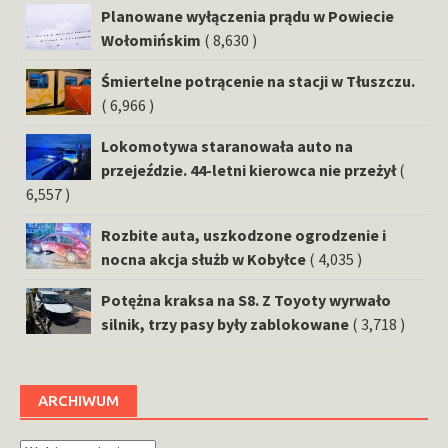
Planowane wyłączenia prądu w Powiecie
Wołomińskim
( 8,630 )
Śmiertelne potrącenie na stacji w Tłuszczu.
( 6,966 )
Lokomotywa staranowała auto na
przejeździe. 44-letni kierowca nie przeżył
(
6,557 )
Rozbite auta, uszkodzone ogrodzenie i
nocna akcja służb w Kobyłce
( 4,035 )
Potężna kraksa na S8. Z Toyoty wyrwało
silnik, trzy pasy były zablokowane
( 3,718 )
ARCHIWUM