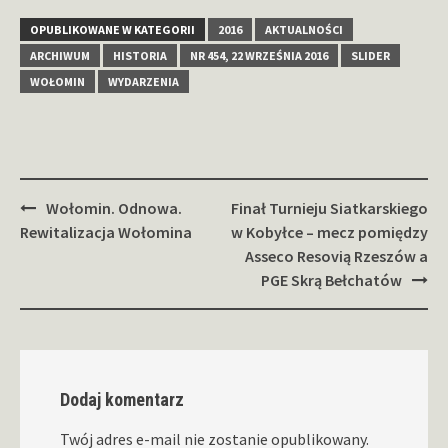
OPUBLIKOWANE W KATEGORII
2016
AKTUALNOŚCI
ARCHIWUM
HISTORIA
NR 454, 22 WRZEŚNIA 2016
SLIDER
WOŁOMIN
WYDARZENIA
Zobacz
Wołomin. Odnowa.
Finał Turnieju Siatkarskiego
wpisy
Rewitalizacja Wołomina
w Kobyłce – mecz pomiędzy
Asseco Resovią Rzeszów a
PGE Skrą Bełchatów
Dodaj komentarz
Twój adres e-mail nie zostanie opublikowany.