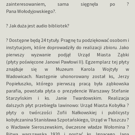
zainteresowaniem, sama sięgnęła po ?
Pana Wołodyjowskiego?.
? Jak duża jest audio bibliotek?
? Dostępne będą 24 tytuły. Pragnę tu podziękować osobom i
instytucjom, które doprowadziły do realizacji zbioru. Jako
pierwszy wyzwanie podjął Urząd Miasta Ząbki
(płyty poświęcone Janowi Pawłowi II). Egzemplarz tej płyty
znajduje się w Muzeum Karola Wojtyły w
Wadowicach. Następnie uhonorowany został ks, Jerzy
Popiełuszko, którego pierwszą pracą była ząbkowska
parafia, powstała płyta o prezydencie Warszawy Stefanie
Starzyńskim i ks. Janie Twardowskim. Realizacja
dalszych płyt przebiegła lawinowo: Urząd Miasta Kobyłka ?
płyty o twórczości Zofii Nałkowskiej i publicysty
kobyłczanina Stanisława Szpotańskiego, Urząd w Tłuszczu ?
o Wacławie Sieroszewskim, ówczesne władze Wołomina ?
Bitwa warszawska 1920 i postać ks. Ignacego Jana