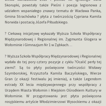
Skorupki, powstały także Pieśni i poezja legionowa z
udziałem wspaniałego znawcy tematu dr Wacława Panka,
Gmina Strachówka ? płyta z twórczością Cypriana Kamila
Norwida i postacią Józefa Piłsudskiego.
? Ciekawą inicjatywę wykazały Wyższa Szkoła Współpracy
Międzynarodowej i Regionalnej im. Zygmunta Glogera w
Wołominie i Gimnazjum Nr 1 w Ząbkach…
? Wyższa Szkoła Współpracy Międzynarodowej i Regionalnej
wydała do tej pory cztery pozycje z cyklu ?Ocalić perły tej
ziemi?. Są to płyty poświęcone twórczości Wisławy
Szymborskiej, Krzysztofa Kamila Baczyńskiego, Wierze
Gran (z okazji festiwalu jej imienia), a także Legendom
estrady XX lecia międzywojennego przy współpracy z
Urzędem Miasta Wołomin i Miejskim Ośrodkiem Kultury w
Wołominie. W przygotowaniu jest płyta poświęcona
rosyjskiemu artyście Włodzimierzowi Wysockiemu z okazji