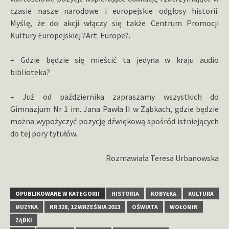
czasie nasze narodowe i europejskie odgłosy historii.
Myślę, że do akcji włączy się także Centrum Promocji
Kultury Europejskiej ?Art. Europe?.
– Gdzie będzie się mieścić ta jedyna w kraju audio
biblioteka?
– Już od października zapraszamy wszystkich do
Gimnazjum Nr 1 im. Jana Pawła II w Ząbkach, gdzie będzie
można wypożyczyć pozycję dźwiękową spośród istniejących
do tej pory tytułów.
Rozmawiała Teresa Urbanowska
OPUBLIKOWANE W KATEGORII
HISTORIA
KOBYŁKA
KULTURA
MUZYKA
NR 328, 12 WRZEŚNIA 2013
OŚWIATA
WOŁOMIN
ZĄBKI