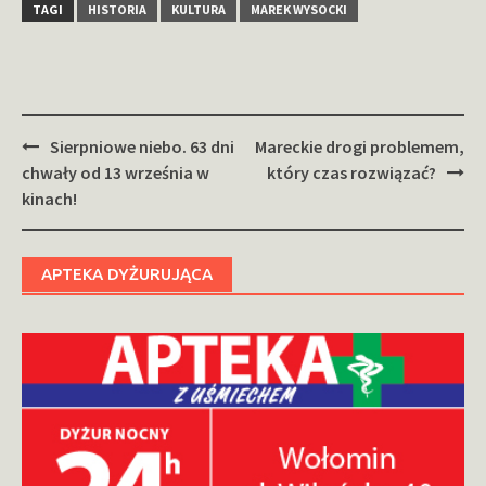
TAGI
HISTORIA
KULTURA
MAREK WYSOCKI
Zobacz
Sierpniowe niebo. 63 dni
Mareckie drogi problemem,
wpisy
chwały od 13 września w
który czas rozwiązać?
kinach!
APTEKA DYŻURUJĄCA