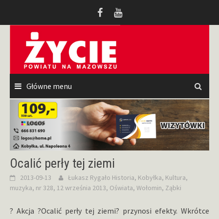
Przeskocz
do
treści
Główne menu
Ocalić perły tej ziemi
2013-09-13
Łukasz Rygało
Historia
,
Kobyłka
,
Kultura
,
muzyka
,
nr 328, 12 września 2013
,
Oświata
,
Wołomin
,
Ząbki
? Akcja ?Ocalić perły tej ziemi? przynosi efekty. Wkrótce