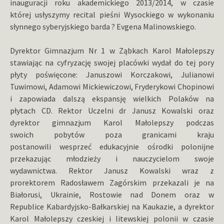
inauguracji roku akademickiego 2013/2014, w czasie
której usłyszymy recital pieśni Wysockiego w wykonaniu
słynnego syberyjskiego barda ? Evgena Malinowskiego.
Dyrektor Gimnazjum Nr 1 w Ząbkach Karol Małolepszy
stawiając na cyfryzację swojej placówki wydał do tej pory
płyty poświęcone: Januszowi Korczakowi, Julianowi
Tuwimowi, Adamowi Mickiewiczowi, Fryderykowi Chopinowi
i zapowiada dalszą ekspansję wielkich Polaków na
płytach CD. Rektor Uczelni dr Janusz Kowalski oraz
dyrektor gimnazjum Karol Małolepszy podczas
swoich pobytów poza granicami kraju
postanowili wesprzeć edukacyjnie ośrodki polonijne
przekazując młodzieży i nauczycielom swoje
wydawnictwa. Rektor Janusz Kowalski wraz z
prorektorem Radosławem Zagórskim przekazali je na
Białorusi, Ukrainie, Rostowie nad Donem oraz w
Republice Kabardyjsko-Bałkarskiej na Kaukazie, a dyrektor
Karol Małolepszy czeskiej i litewskiej polonii w czasie