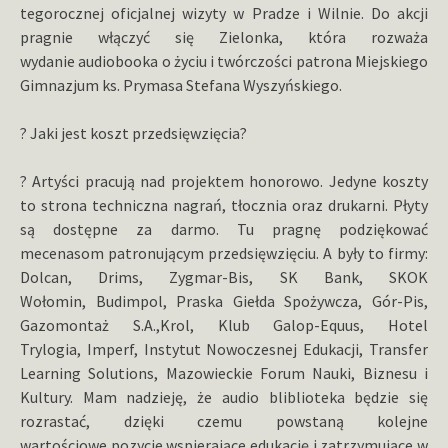
tegorocznej oficjalnej wizyty w Pradze i Wilnie. Do akcji
pragnie włączyć się Zielonka, która rozważa
wydanie audiobooka o życiu i twórczości patrona Miejskiego
Gimnazjum ks. Prymasa Stefana Wyszyńskiego.
? Jaki jest koszt przedsięwzięcia?
? Artyści pracują nad projektem honorowo. Jedyne koszty
to strona techniczna nagrań, tłocznia oraz drukarni. Płyty
są dostępne za darmo. Tu pragnę podziękować
mecenasom patronującym przedsięwzięciu. A były to firmy:
Dolcan, Drims, Zygmar-Bis, SK Bank, SKOK
Wołomin, Budimpol, Praska Giełda Spożywcza, Gór-Pis,
Gazomontaż S.A.,Krol, Klub Galop-Equus, Hotel
Trylogia, Imperf, Instytut Nowoczesnej Edukacji, Transfer
Learning Solutions, Mazowieckie Forum Nauki, Biznesu i
Kultury. Mam nadzieję, że audio bliblioteka będzie się
rozrastać, dzięki czemu powstaną kolejne
wartościowe pozycje wspierające edukację i zatrzymujące w