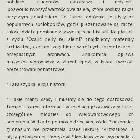
polskich, studentów aktorstwa i reżyserii,
pozwoliło tworzyć wartościowe dzieła, które posłużą także
przyszłym pokoleniom. To forma odróżnia te płyty od
popularnych audiobooków, gdzie prezentowane są raczej
całości dzieł a pomijane zazwyczaj echa historii. Na płytach
z cyklu ?Ocalić perły tej ziemi? znajdziemy materiały
archiwalne, czasami zagubione w różnych taśmotekach i
przepastnych archiwach. Znakomita oprawa
muzyczna wprowadza w klimat epoki, w której tworzyli
prezentowani bohaterowie.
? Taka szybka lekcja historii?
? Takie mamy czasy i musimy się do tego dostosować.
Tempo i forma informacji w mediach przyzwyczaiła ludzi,
szczególnie młodzież do wielowarstwowego ich
odbierania. Widzę to po moich dzieciach, córka ? uczennica
gimnazjum nie przebrnęła przez lekturę ?Krzyżaków? a
płyty poświęconej Henrykowi Sienkiewiczowi wysłuchała z