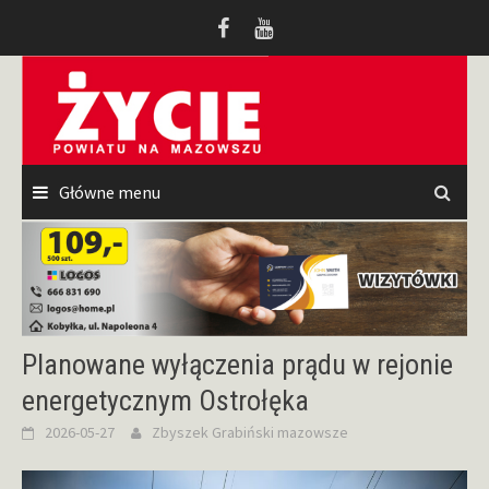
Przeskocz
do
treści
Główne menu
Planowane wyłączenia prądu w rejonie
energetycznym Ostrołęka
2026-05-27
Zbyszek Grabiński
mazowsze