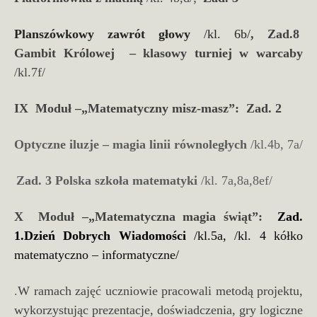
Planszówkowy zawrót głowy
/kl. 6b/
, Zad.8
Gambit Królowej – klasowy turniej w warcaby
/kl.7f/
IX Moduł –„Matematyczny misz-masz”:
Zad. 2
Optyczne iluzje – magia linii równoległych
/kl.4b, 7a/
Zad. 3
Polska szkoła matematyki
/kl. 7a,8a,8ef/
X Moduł –„Matematyczna magia świąt”:
Zad.
1.Dzień Dobrych Wiadomości
/kl.5a,
/kl. 4 kółko
matematyczno – informatyczne/
.
W ramach zajęć uczniowie pracowali metodą projektu,
wykorzystując prezentacje, doświadczenia, gry logiczne