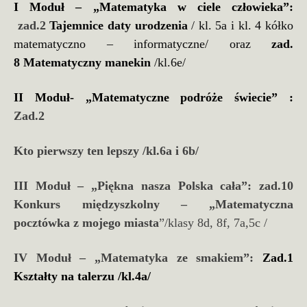
I Moduł – „Matematyka w ciele człowieka”:
zad.2
Tajemnice daty urodzenia
/ kl. 5a i kl. 4 kółko
matematyczno – informatyczne/
oraz
zad.
8
Matematyczny manekin
/kl.6e/
II Moduł- „Matematyczne podróże świecie” :
Zad.2
Kto pierwszy ten lepszy /kl.6a i 6b/
III Moduł – „Piękna nasza Polska cała”: zad.10
Konkurs międzyszkolny –
„Matematyczna
pocztówka z mojego miasta
”/klasy 8d, 8f
,
7a,5c
/
IV Moduł – „Matematyka ze smakiem
”:
Zad.1
Kształty na talerzu /kl.4a/