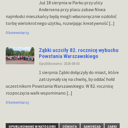
Już 18 sierpnia w Parku przy ulicy
Andersena przy placu zabaw Nivea
najmłodsi mieszkańcy będą mogli własnoręcznie ozdobić
torbę wielokrotnego użytku, rozwijając kreatywność
[...]
0 komentarzy
Ząbki uczciły 82. rocznicę wybuchu
Powstania Warszawskiego
Opublikowano: 2026-08-03
1 sierpnia Ząbki dołączyły do miast, które
zatrzymały się na chwilę, by oddać hołd
uczestnikom Powstania Warszawskiego. W 82. rocznicę
rozpoczęcia walk wspominano
[...]
0 komentarzy
OPUBLIKOWANE W KATEGORII
OŚWIATA
SAMORZĄD
ZĄBKI