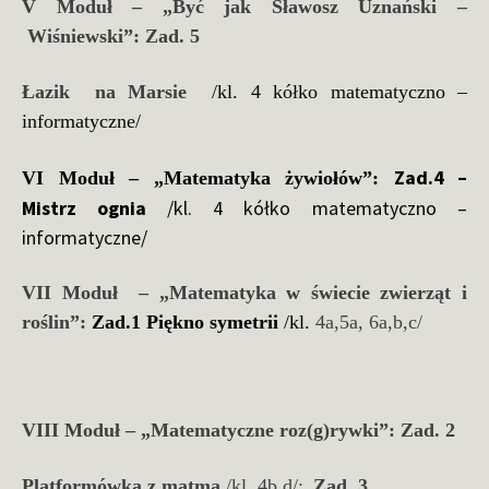
V Moduł – „Być jak Sławosz Uznański –
Wiśniewski”:
Zad. 5
Łazik na Marsie
/kl. 4 kółko matematyczno –
informatyczne/
Zad.4 –
VI Moduł – „Matematyka żywiołów”:
Mistrz ognia
/kl. 4 kółko matematyczno –
informatyczne/
VII Moduł – „Matematyka w świecie zwierząt i
roślin”
:
Zad.1 Piękno symetrii
/kl.
4a
,
5a, 6a,b,c/
VIII Moduł – „Matematyczne roz(g)rywki”:
Zad. 2
Platformówka z matmą
/kl. 4b,d/;
Zad. 3