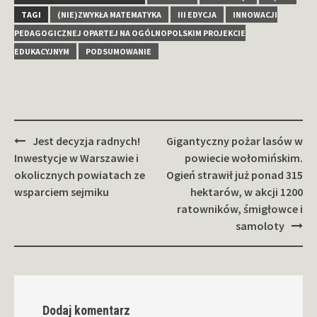
TAGI
(NIE)ZWYKŁA MATEMATYKA
III EDYCJA
INNOWACJI
PEDAGOGICZNEJ OPARTEJ NA OGÓLNOPOLSKIM PROJEKCIE
EDUKACYJNYM
PODSUMOWANIE
Zobacz
Jest decyzja radnych!
Gigantyczny pożar lasów w
wpisy
Inwestycje w Warszawie i
powiecie wołomińskim.
okolicznych powiatach ze
Ogień strawił już ponad 315
wsparciem sejmiku
hektarów, w akcji 1200
ratowników, śmigłowce i
samoloty
Dodaj komentarz