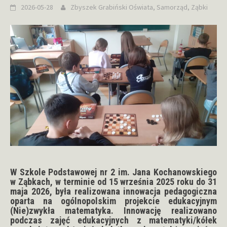
2026-05-28
Zbyszek Grabiński
Oświata
,
Samorząd
,
Ząbki
W Szkole Podstawowej nr 2 im. Jana Kochanowskiego
w Ząbkach, w terminie od 15 września 2025 roku do 31
maja 2026, była realizowana innowacja pedagogiczna
oparta na ogólnopolskim projekcie edukacyjnym
(Nie)zwykła matematyka. Innowację realizowano
podczas zajęć edukacyjnych z matematyki/kółek