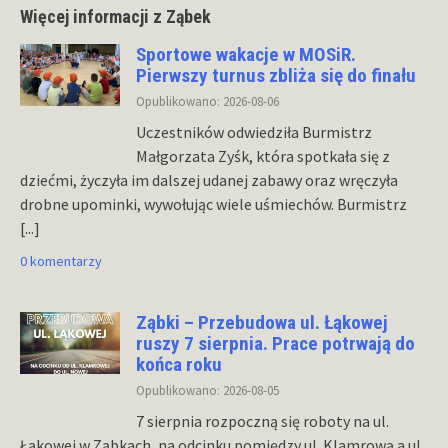
Więcej informacji z Ząbek
Sportowe wakacje w MOSiR.
Pierwszy turnus zbliża się do finału
Opublikowano: 2026-08-06
Uczestników odwiedziła Burmistrz
Małgorzata Zyśk, która spotkała się z
dziećmi, życzyła im dalszej udanej zabawy oraz wręczyła
drobne upominki, wywołując wiele uśmiechów. Burmistrz
[...]
0 komentarzy
Ząbki – Przebudowa ul. Łąkowej
ruszy 7 sierpnia. Prace potrwają do
końca roku
Opublikowano: 2026-08-05
7 sierpnia rozpoczną się roboty na ul.
Łąkowej w Ząbkach, na odcinku pomiędzy ul. Klamrową a ul.