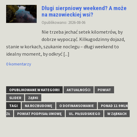
Długi sierpniowy weekend? A może
na mazowieckiej wsi?
Opublikowano: 2026-08-06
Nie trzeba jechać setek kilometrów, by
dobrze wypocząć. Kilkugodzinny dojazd,
stanie w korkach, szukanie noclegu – długi weekend to
idealny moment, by odkryć
[...]
0 komentarzy
OPUBLIKOWANE W KATEGORII
AKTUALNOŚCI
POWIAT
SLIDER
ZĄBKI
TAGI
NA ROZBUDOWĘ
O DOFINANSOWANIE
PONAD 12.9 MLN
ZŁ
POWIAT PODPISAŁ UMOWĘ
UL. PIŁSUDSKIEGO
W ZĄBKACH