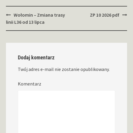
Zobacz
Wołomin – Zmiana trasy
ZP 10 2026 pdf
wpisy
linii L36 od 13 lipca
Dodaj komentarz
Twój adres e-mail nie zostanie opublikowany.
Komentarz