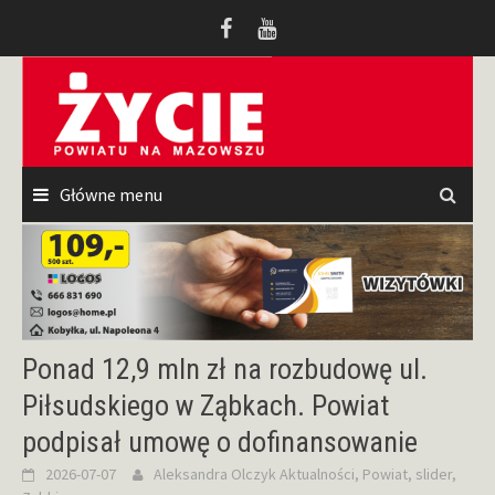
Przeskocz
do
treści
Główne menu
Ponad 12,9 mln zł na rozbudowę ul.
Piłsudskiego w Ząbkach. Powiat
podpisał umowę o dofinansowanie
2026-07-07
Aleksandra Olczyk
Aktualności
,
Powiat
,
slider
,