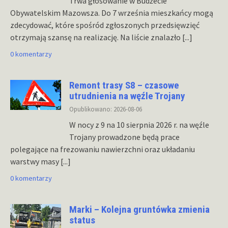
Trwa głosowanie w Budżecie
Obywatelskim Mazowsza. Do 7 września mieszkańcy mogą
zdecydować, które spośród zgłoszonych przedsięwzięć
otrzymają szansę na realizację. Na liście znalazło
[...]
0 komentarzy
Remont trasy S8 – czasowe
utrudnienia na węźle Trojany
Opublikowano: 2026-08-06
W nocy z 9 na 10 sierpnia 2026 r. na węźle
Trojany prowadzone będą prace
polegające na frezowaniu nawierzchni oraz układaniu
warstwy masy
[...]
0 komentarzy
Marki – Kolejna gruntówka zmienia
status