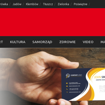
rówka
Jadów
Klembów
Tłuszcz
Zielonka
Poświętne
RT
KULTURA
SAMORZĄD
ZDROWIE
VIDEO
M