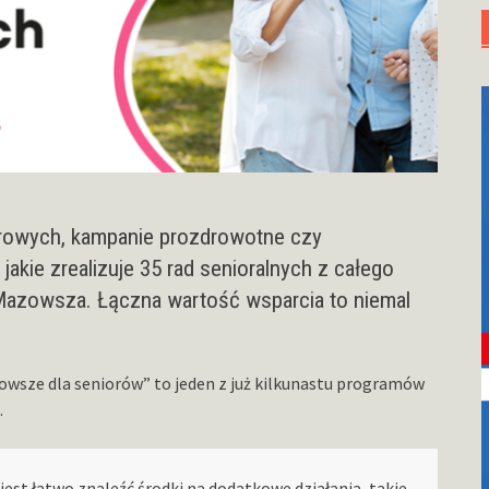
terowych, kampanie prozdrowotne czy
jakie zrealizuje 35 rad senioralnych z całego
zowsza. Łączna wartość wsparcia to niemal
owsze dla seniorów” to jeden z już kilkunastu programów
.
st łatwo znaleźć środki na dodatkowe działania, takie