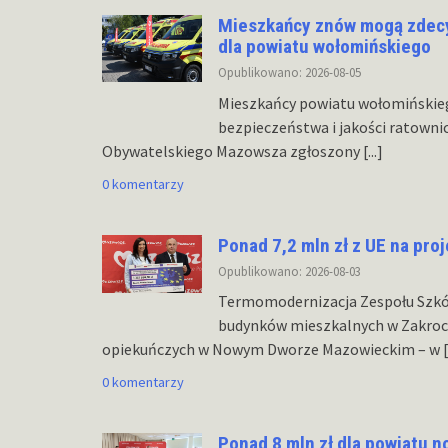
Mieszkańcy znów mogą zdecy
dla powiatu wołomińskiego
Opublikowano: 2026-08-05
Mieszkańcy powiatu wołomińskie
bezpieczeństwa i jakości ratowni
Obywatelskiego Mazowsza zgłoszony
[...]
0 komentarzy
Ponad 7,2 mln zł z UE na pro
Opublikowano: 2026-08-03
Termomodernizacja Zespołu Szk
budynków mieszkalnych w Zakroc
opiekuńczych w Nowym Dworze Mazowieckim – w
[
0 komentarzy
Ponad 8 mln zł dla powiatu 