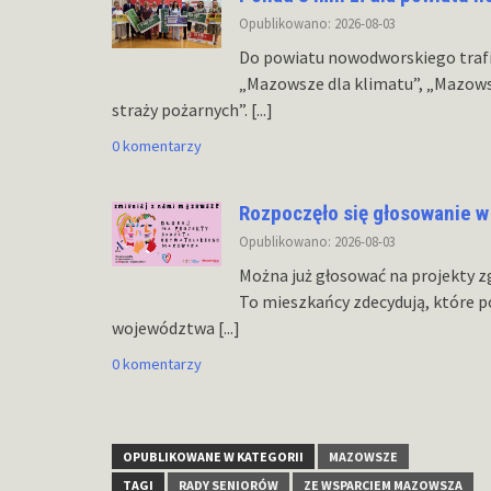
Opublikowano: 2026-08-03
Do powiatu nowodworskiego traf
„Mazowsze dla klimatu”, „Mazows
straży pożarnych”.
[...]
0 komentarzy
Rozpoczęło się głosowanie 
Opublikowano: 2026-08-03
Można już głosować na projekty z
To mieszkańcy zdecydują, które 
województwa
[...]
0 komentarzy
OPUBLIKOWANE W KATEGORII
MAZOWSZE
TAGI
RADY SENIORÓW
ZE WSPARCIEM MAZOWSZA