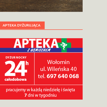
APTEKA DYŻURUJĄCA