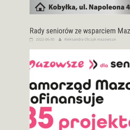
Rady seniorów ze wsparciem Ma
2022-06-30
Aleksandra Olczyk
mazowsze