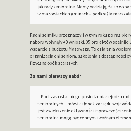
jak rady senioralne. Mamy nadzieję, że to wspa
w mazowieckich gminach – podkreśla marszałe
Radni sejmiku przeznaczyli w tym roku po raz pierw
naboru wpłynęły 43 wnioski. 35 projektów spełnił
wsparcie z budżetu Mazowsza. To działania wspierają
organizacja dni seniora, szkolenia z dostępności 
fizyczną osób starszych.
Za nami pierwszy nabór
– Podczas ostatniego posiedzenia sejmiku radn
senioralnych – mówi członek zarządu wojewó
jest zwiększenie aktywności i sprawczości sen
senioralne mogą być cennym i ważnym element