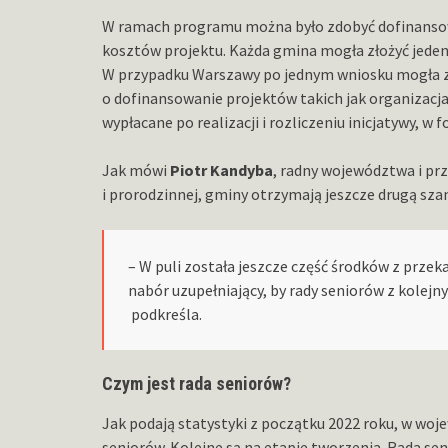
W ramach programu można było zdobyć dofinanso
kosztów projektu. Każda gmina mogła złożyć jeden 
W przypadku Warszawy po jednym wniosku mogła zło
o dofinansowanie projektów takich jak organizacj
wypłacane po realizacji i rozliczeniu inicjatywy, w f
Jak mówi
Piotr Kandyba
, radny województwa i pr
i prorodzinnej, gminy otrzymają jeszcze drugą szan
– W puli została jeszcze część środków z prz
nabór uzupełniający, by rady seniorów z kolej
podkreśla.
Czym jest rada seniorów?
Jak podają statystyki z początku 2022 roku, w wo
seniorów. Kolejne są na etapie tworzenia. Rada s