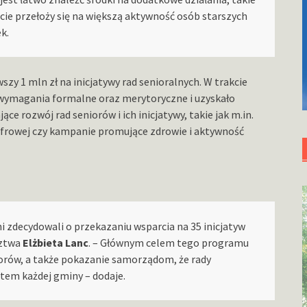
rcie przełoży się na większą aktywność osób starszych
k.
szy 1 mln zł na inicjatywy rad senioralnych. W trakcie
o wymagania formalne oraz merytoryczne i uzyskało
ce rozwój rad seniorów i ich inicjatywy, takie jak m.in.
cyfrowej czy kampanie promujące zdrowie i aktywność
i zdecydowali o przekazaniu wsparcia na 35 inicjatyw
dztwa
Elżbieta Lanc
. – Głównym celem tego programu
iorów, a także pokazanie samorządom, że rady
em każdej gminy – dodaje.