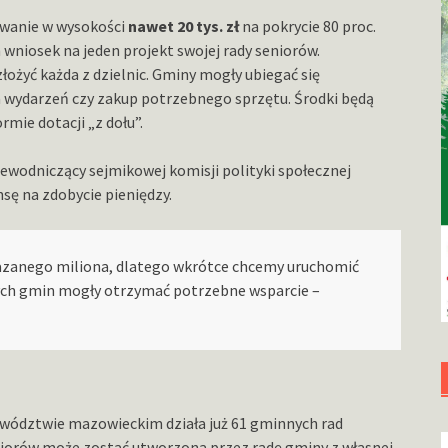
wanie w wysokości
nawet 20 tys. zł
na pokrycie 80 proc.
wniosek na jeden projekt swojej rady seniorów.
żyć każda z dzielnic. Gminy mogły ubiegać się
a wydarzeń czy zakup potrzebnego sprzętu. Środki będą
ormie dotacji „z dołu”.
zewodniczący sejmikowej komisji polityki społecznej
sę na zdobycie pieniędzy.
ekazanego miliona, dlatego wkrótce chcemy uruchomić
nych gmin mogły otrzymać potrzebne wsparcie –
jewództwie mazowieckim działa już 61 gminnych rad
eniorów może zostać utworzona przez radę gminy z własnej