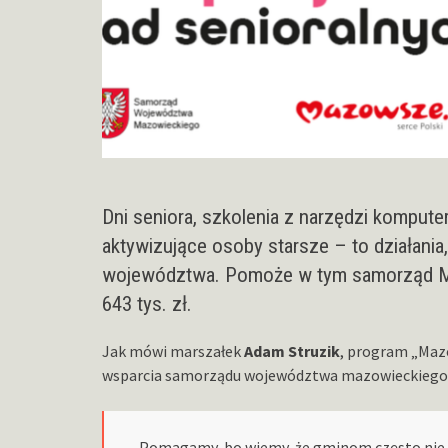
Dni seniora, szkolenia z narzędzi kompu
aktywizujące osoby starsze – to działania, 
województwa. Pomoże w tym samorząd Ma
643 tys. zł.
Jak mówi marszałek
Adam Struzik
, program „Maz
wsparcia samorządu województwa mazowieckiego
– Pomagamy, bo wiemy, że gminom często nie je