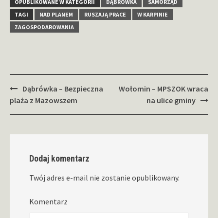
OPUBLIKOWANE W KATEGORII
DĄBRÓWKA
SAMORZĄD
TAGI
NAD PLANEM
RUSZAJĄ PRACE
W KARPINIE
ZAGOSPODAROWANIA
Zobacz
Dąbrówka – Bezpieczna
Wołomin – MPSZOK wraca
wpisy
plaża z Mazowszem
na ulice gminy
Dodaj komentarz
Twój adres e-mail nie zostanie opublikowany.
Komentarz