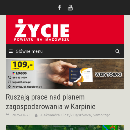
Przeskocz
do
treści
Główne menu
Ruszają prace nad planem
zagospodarowania w Karpinie
2025-08-25
Aleksandra Olczyk
Dąbrówka
,
Samorząd