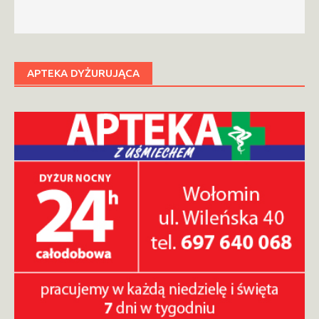
APTEKA DYŻURUJĄCA