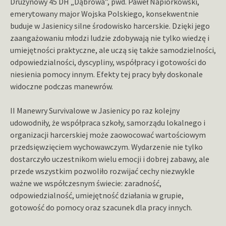
Drużynowy 45 DH „Dąbrowa”, pwd. Paweł Napiórkowski,
emerytowany major Wojska Polskiego, konsekwentnie
buduje w Jasienicy silne środowisko harcerskie. Dzięki jego
zaangażowaniu młodzi ludzie zdobywają nie tylko wiedzę i
umiejętności praktyczne, ale uczą się także samodzielności,
odpowiedzialności, dyscypliny, współpracy i gotowości do
niesienia pomocy innym. Efekty tej pracy były doskonale
widoczne podczas manewrów.
II Manewry Survivalowe w Jasienicy po raz kolejny
udowodniły, że współpraca szkoły, samorządu lokalnego i
organizacji harcerskiej może zaowocować wartościowym
przedsięwzięciem wychowawczym. Wydarzenie nie tylko
dostarczyło uczestnikom wielu emocji i dobrej zabawy, ale
przede wszystkim pozwoliło rozwijać cechy niezwykle
ważne we współczesnym świecie: zaradność,
odpowiedzialność, umiejętność działania w grupie,
gotowość do pomocy oraz szacunek dla pracy innych.