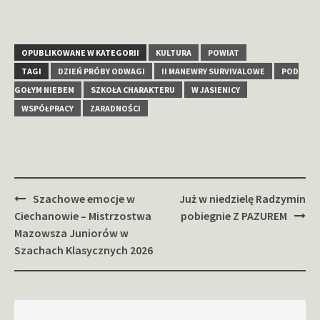
OPUBLIKOWANE W KATEGORII
KULTURA
POWIAT
TAGI
DZIEŃ PRÓBY ODWAGI
II MANEWRY SURVIVALOWE
POD
GOŁYM NIEBEM
SZKOŁA CHARAKTERU
W JASIENICY
WSPÓŁPRACY
ZARADNOŚCI
Zobacz
Szachowe emocje w
Już w niedzielę Radzymin
wpisy
Ciechanowie – Mistrzostwa
pobiegnie Z PAZUREM
Mazowsza Juniorów w
Szachach Klasycznych 2026