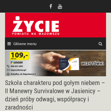
Przeskocz
do
treści
Główne menu
Szkoła charakteru pod gołym niebem –
II Manewry Survivalowe w Jasienicy –
dzień próby odwagi, współpracy i
zaradności