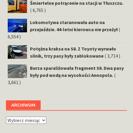
Śmiertelne potrącenie na stacji w Tłuszczu.
( 6,765 )
Lokomotywa staranowała auto na
przejeździe. 44-letni kierowca nie przeżył
(
6,554 )
Potężna kraksa na S8. Z Toyoty wyrwało
silnik, trzy pasy były zablokowane
( 3,714 )
Burza sparaliżowała fragment S8. Dwa pasy
były pod wodą na wysokości Annopola.
(
3,661 )
ARCHIWUM
Archiwum