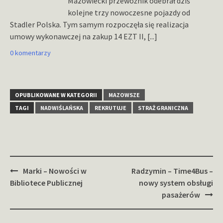
Mazowiecki przewoźnik odebrał dziś
kolejne trzy nowoczesne pojazdy od
Stadler Polska. Tym samym rozpoczęła się realizacja
umowy wykonawczej na zakup 14 EZT II,
[...]
0 komentarzy
OPUBLIKOWANE W KATEGORII
MAZOWSZE
TAGI
NADWIŚLAŃSKA
REKRUTUJE
STRAŻ GRANICZNA
Zobacz
Marki – Nowości w
Radzymin – Time4Bus –
wpisy
Bibliotece Publicznej
nowy system obsługi
pasażerów