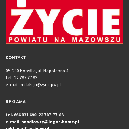
KONTAKT
05-230 Kobyłka, ul. Napoleona 4,
tel.: 22 787 77 83
e-mail:
redakcja@zyciepw.pl
REKLAMA
tel. 666 831 690, 22 787-77-83
e-mail:
handlowcy@logos.home.pl
reklama@zyciepw.pl