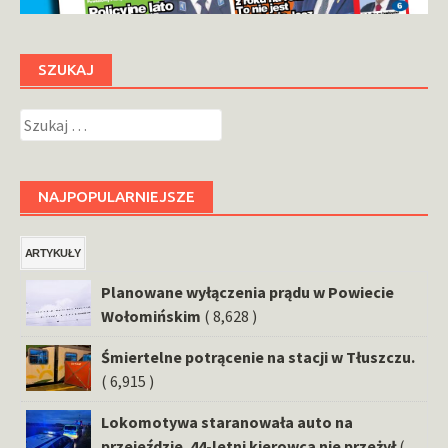
SZUKAJ
Szukaj:
NAJPOPULARNIEJSZE
ARTYKUŁY
Planowane wyłączenia prądu w Powiecie
Wołomińskim
( 8,628 )
Śmiertelne potrącenie na stacji w Tłuszczu.
( 6,915 )
Lokomotywa staranowała auto na
przejeździe. 44-letni kierowca nie przeżył
(