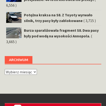
6,556 )
Potężna kraksa na S8. Z Toyoty wyrwało
silnik, trzy pasy były zablokowane
( 3,715 )
Burza sparaliżowała fragment S8. Dwa pasy
były pod wodą na wysokości Annopola.
(
3,665 )
ARCHIWUM
Archiwum