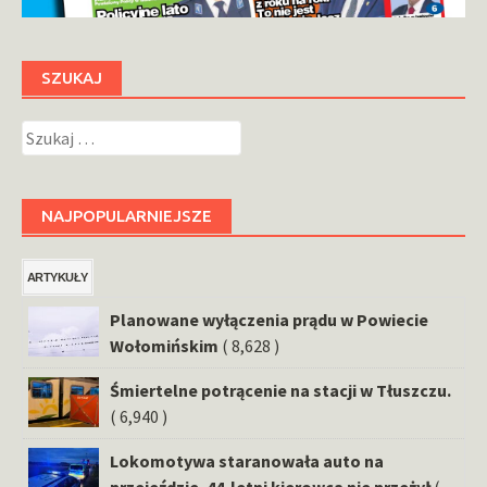
SZUKAJ
Szukaj:
NAJPOPULARNIEJSZE
ARTYKUŁY
Planowane wyłączenia prądu w Powiecie
Wołomińskim
( 8,628 )
Śmiertelne potrącenie na stacji w Tłuszczu.
( 6,940 )
Lokomotywa staranowała auto na
przejeździe. 44-letni kierowca nie przeżył
(