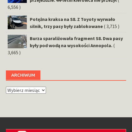
6,556 )
Potężna kraksa na S8. Z Toyoty wyrwało
silnik, trzy pasy były zablokowane
( 3,715 )
Burza sparaliżowała fragment S8. Dwa pasy
były pod wodą na wysokości Annopola.
(
3,665 )
ARCHIWUM
Archiwum