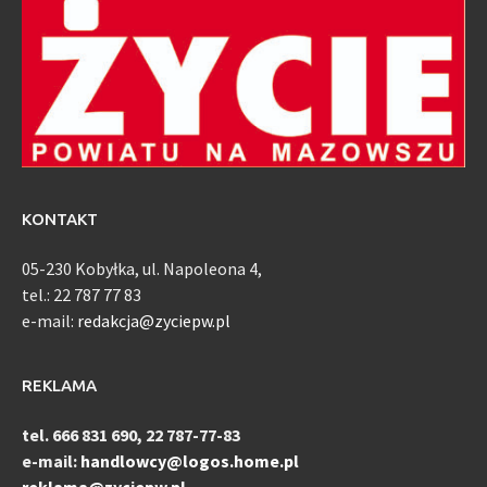
KONTAKT
05-230 Kobyłka, ul. Napoleona 4,
tel.: 22 787 77 83
e-mail:
redakcja@zyciepw.pl
REKLAMA
tel. 666 831 690, 22 787-77-83
e-mail:
handlowcy@logos.home.pl
reklama@zyciepw.pl