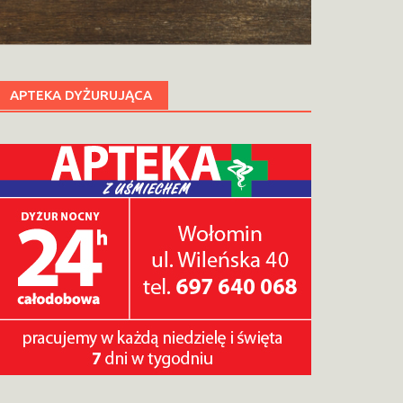
APTEKA DYŻURUJĄCA