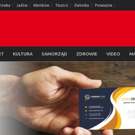
rówka
Jadów
Klembów
Tłuszcz
Zielonka
Poświętne
RT
KULTURA
SAMORZĄD
ZDROWIE
VIDEO
M