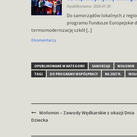
Opublikowano: 2026-07-29
Do samorządów lokalnych z regio
programu Fundusze Europejskie d
termomodernizację szkół
[...]
0 komentarzy
OPUBLIKOWANE W KATEGORII
SAMORZĄD
WOŁOMIN
TAGI
DO PROGRAMU WSPÓŁPRACY
NA 2027 R.
WOŁ
Zobacz
Wołomin – Zawody Wędkarskie z okazji Dnia
wpisy
Dziecka