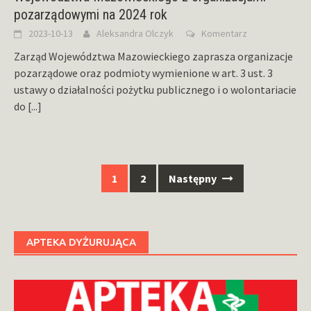
pozarządowymi na 2024 rok
2023-10-13
Aleksandra Olczyk
Komentarz
Zarząd Województwa Mazowieckiego zaprasza organizacje
pozarządowe oraz podmioty wymienione w art. 3 ust. 3
ustawy o działalności pożytku publicznego i o wolontariacie
do
[...]
Nawigacja
1
2
Następny
po
wpisach
APTEKA DYŻURUJĄCA