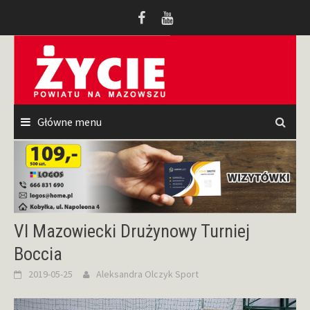
Przeskocz
do
treści
Główne menu
VI Mazowiecki Drużynowy Turniej
Boccia
2019-05-25
Aleksandra Olczyk
Sport