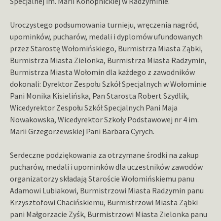
Specjalnej im. Marii Konopnickiej w Radzyminie.
Uroczystego podsumowania turnieju, wręczenia nagród,
upominków, pucharów, medali i dyplomów ufundowanych
przez Starostę Wołomińskiego, Burmistrza Miasta Ząbki,
Burmistrza Miasta Zielonka, Burmistrza Miasta Radzymin,
Burmistrza Miasta Wołomin dla każdego z zawodników
dokonali: Dyrektor Zespołu Szkół Specjalnych w Wołominie
Pani Monika Kisielińska, Pan Starosta Robert Szydlik,
Wicedyrektor Zespołu Szkół Specjalnych Pani Maja
Nowakowska, Wicedyrektor Szkoły Podstawowej nr 4 im.
Marii Grzegorzewskiej Pani Barbara Cyrych.
Serdeczne podziękowania za otrzymane środki na zakup
pucharów, medali i upominków dla uczestników zawodów
organizatorzy składają Staroście Wołomińskiemu panu
Adamowi Lubiakowi, Burmistrzowi Miasta Radzymin panu
Krzysztofowi Chacińskiemu, Burmistrzowi Miasta Ząbki
pani Małgorzacie Zyśk, Burmistrzowi Miasta Zielonka panu