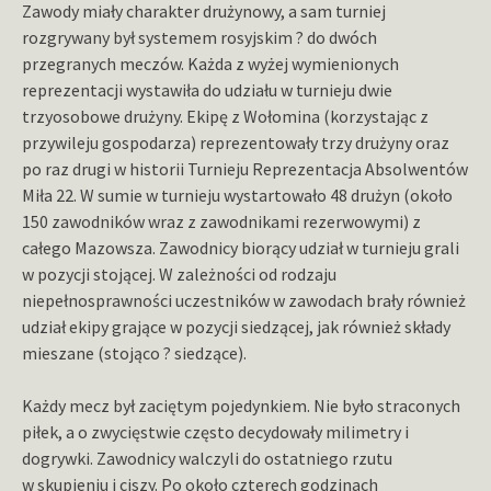
Zawody miały charakter drużynowy, a sam turniej
rozgrywany był systemem rosyjskim ? do dwóch
przegranych meczów. Każda z wyżej wymienionych
reprezentacji wystawiła do udziału w turnieju dwie
trzyosobowe drużyny. Ekipę z Wołomina (korzystając z
przywileju gospodarza) reprezentowały trzy drużyny oraz
po raz drugi w historii Turnieju Reprezentacja Absolwentów
Miła 22. W sumie w turnieju wystartowało 48 drużyn (około
150 zawodników wraz z zawodnikami rezerwowymi) z
całego Mazowsza. Zawodnicy biorący udział w turnieju grali
w pozycji stojącej. W zależności od rodzaju
niepełnosprawności uczestników w zawodach brały również
udział ekipy grające w pozycji siedzącej, jak również składy
mieszane (stojąco ? siedzące).
Każdy mecz był zaciętym pojedynkiem. Nie było straconych
piłek, a o zwycięstwie często decydowały milimetry i
dogrywki. Zawodnicy walczyli do ostatniego rzutu
w skupieniu i ciszy. Po około czterech godzinach