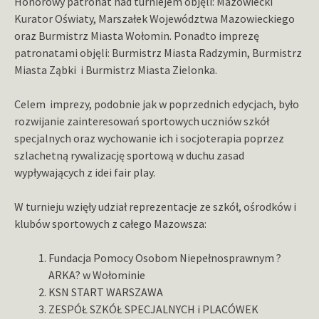
Honorowy patronat nad turniejem objęli: Mazowiecki
Kurator Oświaty, Marszałek Województwa Mazowieckiego
oraz Burmistrz Miasta Wołomin. Ponadto imprezę
patronatami objęli: Burmistrz Miasta Radzymin, Burmistrz
Miasta Ząbki i Burmistrz Miasta Zielonka.
Celem imprezy, podobnie jak w poprzednich edycjach, było
rozwijanie zainteresowań sportowych uczniów szkół
specjalnych oraz wychowanie ich i socjoterapia poprzez
szlachetną rywalizację sportową w duchu zasad
wypływających z idei fair play.
W turnieju wzięły udział reprezentacje ze szkół, ośrodków i
klubów sportowych z całego Mazowsza:
Fundacja Pomocy Osobom Niepełnosprawnym ?
ARKA? w Wołominie
KSN START WARSZAWA
ZESPÓŁ SZKÓŁ SPECJALNYCH i PLACÓWEK