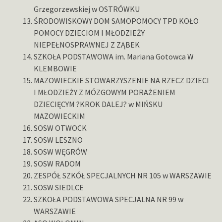
Grzegorzewskiej w OSTRÓWKU
ŚRODOWISKOWY DOM SAMOPOMOCY TPD KOŁO
POMOCY DZIECIOM I MŁODZIEŻY
NIEPEŁNOSPRAWNEJ Z ZĄBEK
SZKOŁA PODSTAWOWA im. Mariana Gotowca W
KLEMBOWIE
MAZOWIECKIE STOWARZYSZENIE NA RZECZ DZIECI
I MŁODZIEŻY Z MÓZGOWYM PORAŻENIEM
DZIECIĘCYM ?KROK DALEJ? w MIŃSKU
MAZOWIECKIM
SOSW OTWOCK
SOSW LESZNO
SOSW WĘGRÓW
SOSW RADOM
ZESPÓŁ SZKÓŁ SPECJALNYCH NR 105 w WARSZAWIE
SOSW SIEDLCE
SZKOŁA PODSTAWOWA SPECJALNA NR 99 w
WARSZAWIE