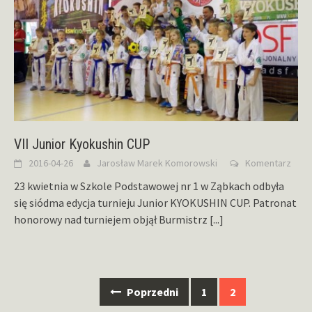
VII Junior Kyokushin CUP
2016-04-26
Jarosław Marek Komorowski
Komentarz
23 kwietnia w Szkole Podstawowej nr 1 w Ząbkach odbyła
się siódma edycja turnieju Junior KYOKUSHIN CUP. Patronat
honorowy nad turniejem objął Burmistrz
[...]
Nawigacja
Poprzedni
1
2
po