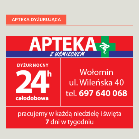
wpisach
APTEKA DYŻURUJĄCA