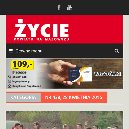
Przeskocz
do
treści
Główne menu
KATEGORIA
NR 438, 28 KWIETNIA 2016