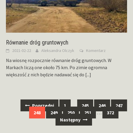
Równanie dróg gruntowych
2021-02-22
Aleksandra Olczyk
Komentarz
Na wiosnę rozpocznie równanie dróg gruntowych. W
Markach liczą one około 75 km. Po zimie ogromna
większość z nich będzie nadawać się do
[...]
Nawigacja
Poprzedni
1
…
245
246
247
po
248
249
250
251
…
372
wpisach
Następny