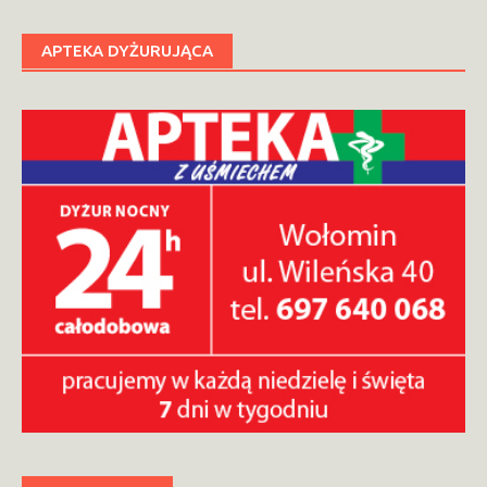
APTEKA DYŻURUJĄCA