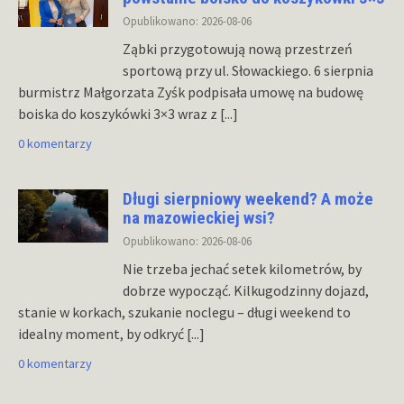
Opublikowano: 2026-08-06
Ząbki przygotowują nową przestrzeń
sportową przy ul. Słowackiego. 6 sierpnia
burmistrz Małgorzata Zyśk podpisała umowę na budowę
boiska do koszykówki 3×3 wraz z
[...]
0 komentarzy
Długi sierpniowy weekend? A może
na mazowieckiej wsi?
Opublikowano: 2026-08-06
Nie trzeba jechać setek kilometrów, by
dobrze wypocząć. Kilkugodzinny dojazd,
stanie w korkach, szukanie noclegu – długi weekend to
idealny moment, by odkryć
[...]
0 komentarzy