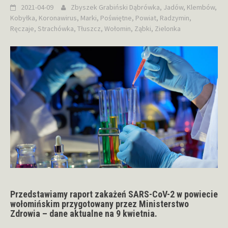
2021-04-09
Zbyszek Grabiński
Dąbrówka
,
Jadów
,
Klembów
,
Kobyłka
,
Koronawirus
,
Marki
,
Poświętne
,
Powiat
,
Radzymin
,
Ręczaje
,
Strachówka
,
Tłuszcz
,
Wołomin
,
Ząbki
,
Zielonka
Przedstawiamy raport zakażeń SARS-CoV-2 w powiecie
wołomińskim przygotowany przez Ministerstwo
Zdrowia – dane aktualne na 9 kwietnia.