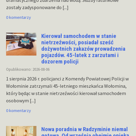
dramatycznego zdarzenia nad wodą. Służby ratunkowe
zostały zadysponowane do
[...]
0 komentarzy
Kierował samochodem w stanie
nietrzeźwości, posiadał sześć
dożywotnich zakazów prowadzenia
pojazdów. 45-latek z zarzutami i
dozorem policji
Opublikowano: 2026-08-06
1 sierpnia 2026 r. policjanci z Komendy Powiatowej Policji w
Wołominie zatrzymali 45-letniego mieszkańca Wołomina,
który będąc w stanie nietrzeźwości kierował samochodem
osobowym
[...]
0 komentarzy
Nowa poradnia w Radzyminie niemal
gotowa. Od września obejmie opieką