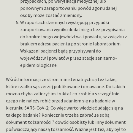
przypadkach, po weryfikacji medycznej lub
ponownym zaraportowaniu powód zgonu danej
osoby może zostać zmieniony.
W raportach dziennych występują przypadki
zaraportowania wyniku dodatniego bez przypisania
do konkretnego województwa i powiatu, w związku z
brakiem adresu pacjenta po stronie laboratorium.
Wskazani pacjenci będą przypisywani do
województw i powiatów przez stacje sanitarno-
epidemiologiczne.
Wśród informacji ze stron ministerialnych są też takie,
które rzadko są szerzej publikowane i omawiane. Do takich
można chyba zaliczyć instruktaż co zrobić a szczególnie
czego nie należy robić przed udaniem się na badanie w
kierunku SARS-CoV-2; Co więc warto wiedzieć udając się na
takiego badanie? Koniecznie trzeba zabrać ze sobą
dokument tożsamości ? dowód osobisty lub inny dokument
poświadczający naszą tożsamość. Ważne jest też, aby był to