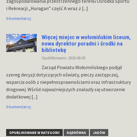
zagospodarowania przestrzennego terenu Ośrodka Sportu
i Rekreacji „Huragan” część A wraz z
[...]
0 komentarzy
Więcej miejsc w wołomińskim liceum,
nowa dyrektor poradni i środki na
bibliotekę
Opublikowano: 2026-08-05
Zarząd Powiatu Wołomińskiego podjął
szereg decyzji dotyczących oświaty, pieczy zastępczej,
wsparcia osób z niepełnosprawnościami oraz infrastruktury
drogowej. Wśród najważniejszych znalazły się utworzenie
dodatkowej
[...]
0 komentarzy
OPUBLIKOWANE W KATEGORII
DĄBRÓWKA
JADÓW