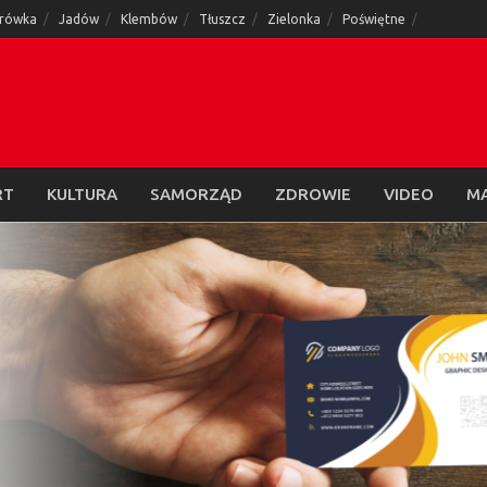
rówka
Jadów
Klembów
Tłuszcz
Zielonka
Poświętne
RT
KULTURA
SAMORZĄD
ZDROWIE
VIDEO
M