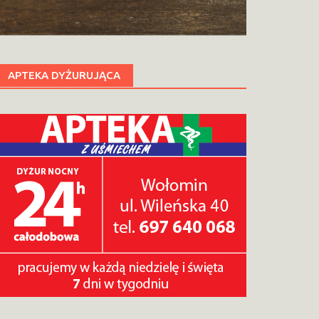
APTEKA DYŻURUJĄCA