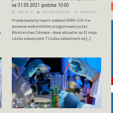
na 31.05.2021 godzina 10:00
2021-05-31
Zbyszek Grabiński
Komentarz
Przedstawiamy raport zakażeń SARS-CoV-2 w
powiecie wołomińskim przygotowany przez
.
Ministerstwo Zdrowia – dane aktualne na 31 maja.
Liczba zakażonych: 7 Liczba zakażonych na
[...]