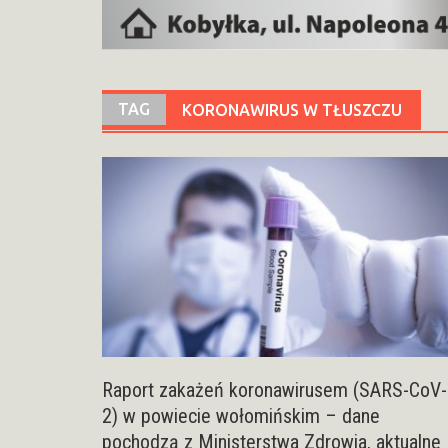
TAG
KORONAWIRUS W TŁUSZCZU
Raport zakażeń koronawirusem (SARS-CoV-
2) w powiecie wołomińskim – dane
pochodzą z Ministerstwa Zdrowia, aktualne