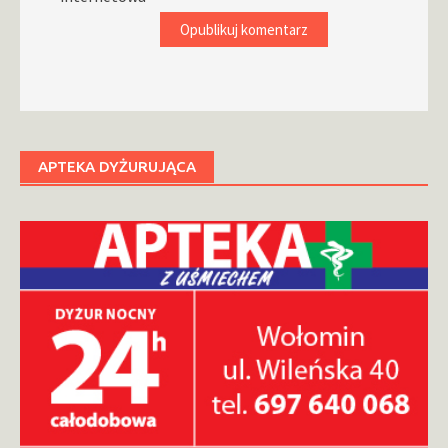
APTEKA DYŻURUJĄCA