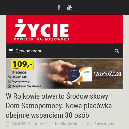
Przeskocz
do
treści
Główne menu
W Rojkowie otwarto Środowiskowy
Dom Samopomocy. Nowa placówka
obejmie wsparciem 30 osób
2026-05-19
Aleksandra Olczyk
Aktualności
,
Powiat
,
slider