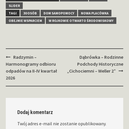
SLIDER
TAGI
30 OSÓB
DOM SAMOPOMOCY
NOWA PLACÓWKA
OBEJMIE WSPARCIEM
W ROJKOWIE OTWARTO ŚRODOWISKOWY
Zobacz
Radzymin –
Dąbrówka – Rodzinne
wpisy
Harmonogramy odbioru
Podchody Historyczne
odpadów na II-IV kwartał
„Cichociemni – Weller 2”
2026
Dodaj komentarz
Twój adres e-mail nie zostanie opublikowany.