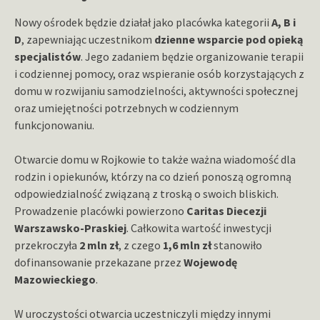
Nowy ośrodek będzie działał jako placówka kategorii
A, B i
D
, zapewniając uczestnikom
dzienne wsparcie pod opieką
specjalistów
. Jego zadaniem będzie organizowanie terapii
i codziennej pomocy, oraz wspieranie osób korzystających z
domu w rozwijaniu samodzielności, aktywności społecznej
oraz umiejętności potrzebnych w codziennym
funkcjonowaniu.
Otwarcie domu w Rojkowie to także ważna wiadomość dla
rodzin i opiekunów, którzy na co dzień ponoszą ogromną
odpowiedzialność związaną z troską o swoich bliskich.
Prowadzenie placówki powierzono
Caritas Diecezji
Warszawsko-Praskiej
. Całkowita wartość inwestycji
przekroczyła
2 mln zł
, z czego
1,6 mln zł
stanowiło
dofinansowanie przekazane przez
Wojewodę
Mazowieckiego
.
W uroczystości otwarcia uczestniczyli między innymi