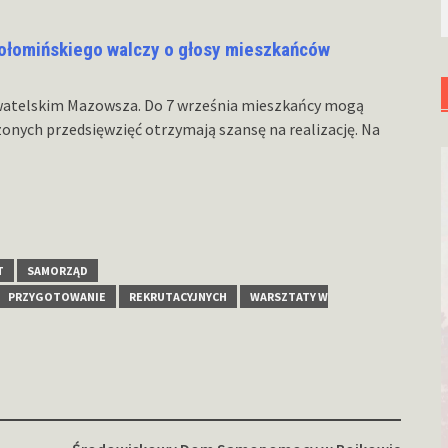
ołomińskiego walczy o głosy mieszkańców
watelskim Mazowsza. Do 7 września mieszkańcy mogą
onych przedsięwzięć otrzymają szansę na realizację. Na
T
SAMORZĄD
PRZYGOTOWANIE
REKRUTACYJNYCH
WARSZTATY W