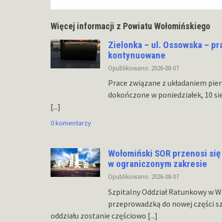
Więcej informacji z Powiatu Wołomińskiego
Zielonka – ul. Ossowska – pr
kontynuowane
Opublikowano: 2026-08-07
Prace związane z układaniem pier
dokończone w poniedziałek, 10 si
[...]
0 komentarzy
Wołomiński SOR przenosi się d
w ograniczonym zakresie
Opublikowano: 2026-08-07
Szpitalny Oddział Ratunkowy w W
przeprowadzką do nowej części s
oddziału zostanie częściowo
[...]