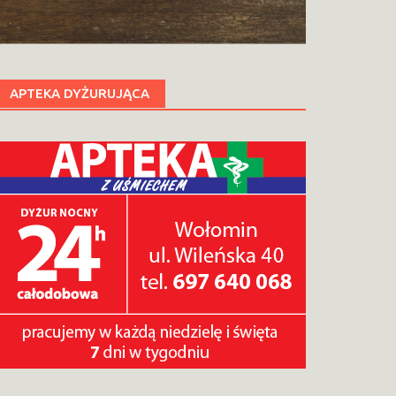
APTEKA DYŻURUJĄCA