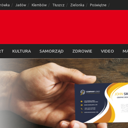
rówka
Jadów
Klembów
Tłuszcz
Zielonka
Poświętne
RT
KULTURA
SAMORZĄD
ZDROWIE
VIDEO
M