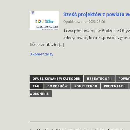
Sześć projektów z powiatu w
Opublikowano: 2026-08-06
Trwa głosowanie w Budżecie Oby
zdecydować, które spośród zgłosz
liście znalazło
[...]
0 komentarzy
OPUBLIKOWANE W KATEGORII
BEZ KATEGORII
POWIA
TAGI
DO ROZMÓW
KOMPETENCJI
PREZENTACJI
WOŁOMINIE