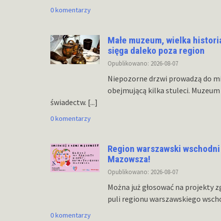
0 komentarzy
Małe muzeum, wielka histori
sięga daleko poza region
Opublikowano: 2026-08-07
Niepozorne drzwi prowadzą do mie
obejmującą kilka stuleci. Muze
świadectw.
[...]
0 komentarzy
Region warszawski wschodni
Mazowsza!
Opublikowano: 2026-08-07
Można już głosować na projekty z
puli regionu warszawskiego wsch
0 komentarzy