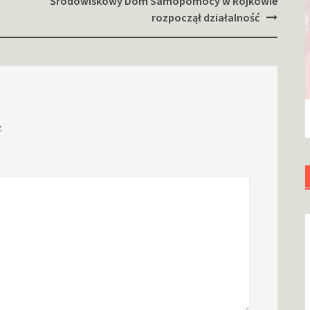
Środowiskowy Dom Samopomocy w Rojkowie
rozpoczął działalność
.