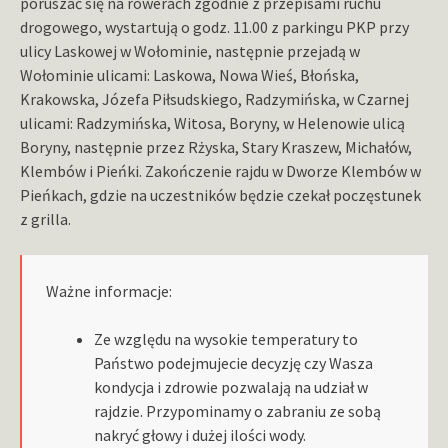
poruszać się na rowerach zgodnie z przepisami ruchu
drogowego, wystartują o godz. 11.00 z parkingu PKP przy
ulicy Laskowej w Wołominie, następnie przejadą w
Wołominie ulicami: Laskowa, Nowa Wieś, Błońska,
Krakowska, Józefa Piłsudskiego, Radzymińska, w Czarnej
ulicami: Radzymińska, Witosa, Boryny, w Helenowie ulicą
Boryny, następnie przez Rżyska, Stary Kraszew, Michałów,
Klembów i Pieńki. Zakończenie rajdu w Dworze Klembów w
Pieńkach, gdzie na uczestników będzie czekał poczęstunek
z grilla.
Ważne informacje:
Ze względu na wysokie temperatury to
Państwo podejmujecie decyzję czy Wasza
kondycja i zdrowie pozwalają na udział w
rajdzie. Przypominamy o zabraniu ze sobą
nakryć głowy i dużej ilości wody.