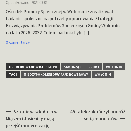
Opublikowano: 2026-08-01
Ośrodek Pomocy Społecznej w Wołominie zrealizował
badanie społeczne na potrzeby opracowania Strategii
Rozwiązywania Problemów Społecznych Gminy Wołomin
na lata 2026–2032. Celem badania było
[...]
0 komentarzy
OPUBLIKOWANE W KATEGORII
SAMORZĄD
SPORT
WOŁOMIN
TAGI
MIĘDZYPOKOLENIOWY RAJD ROWEROWY
WOŁOMIN
Zobacz
Szatnie w szkołach w
49-latek zakończył podróż
wpisy
Miąsem i Jasienicy mają
serią mandatów
przejść modernizację.