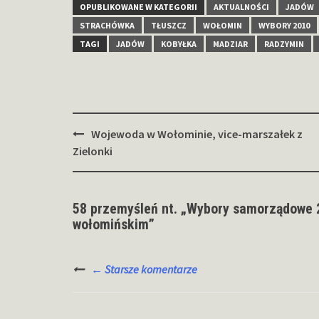
OPUBLIKOWANE W KATEGORII
AKTUALNOŚCI
JADÓW
STRACHÓWKA
TŁUSZCZ
WOŁOMIN
WYBORY 2010
TAGI
JADÓW
KOBYŁKA
MADZIAR
RADZYMIN
Zobacz
Wojewoda w Wołominie, vice-marszałek z
wpisy
Zielonki
58 przemyśleń nt. „
Wybory samorządowe 20
wołomińskim
”
Nawigacja
← Starsze komentarze
po
komentarzach