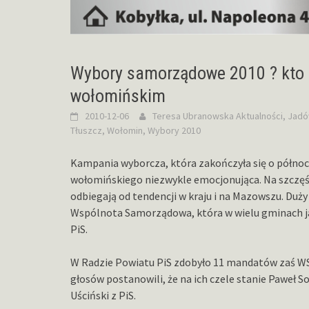
Wybory samorządowe 2010 ? kto r
wołomińskim
2010-12-06
Teresa Ubranowska
Aktualności
,
Jad
Tłuszcz
,
Wołomin
,
Wybory 2010
Kampania wyborcza, która zakończyła się o północy
wołomińskiego niezwykle emocjonująca. Na szczęśc
odbiegają od tendencji w kraju i na Mazowszu. Du
Wspólnota Samorządowa, która w wielu gminach jak 
PiS.
W Radzie Powiatu PiS zdobyło 11 mandatów zaś WS 
głosów postanowili, że na ich czele stanie Paweł S
Uściński z PiS.