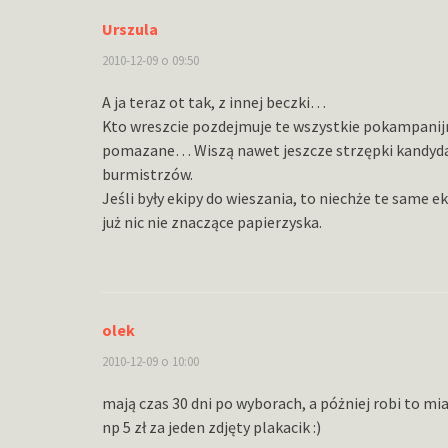
Urszula
2010-12-09 o 09:50
A ja teraz ot tak, z innej beczki…
Kto wreszcie pozdejmuje te wszystkie pokampanijne 
pomazane… Wiszą nawet jeszcze strzępki kandyda
burmistrzów.
Jeśli były ekipy do wieszania, to niechże te same 
już nic nie znaczące papierzyska.
olek
2010-12-09 o 10:00
mają czas 30 dni po wyborach, a póżniej robi to mi
np 5 zł za jeden zdjęty plakacik :)