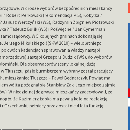
amorządowe. W drodze wyborów bezpośrednich mieszkańcy
ki ? Robert Perkowski (rekomendacja PiS), Kobyłka ?
 ? Janusz Werczyński (WS), Radzymin Zbigniew Piotrowski
ka ? Tadeusz Bulik (WS) i Poświętne ? Jan Cymerman
y samorządowcy. W 5 kolejnych gminach dokonają się
, Jerzego Mikulskiego ((SKW 2010) – wieloletniego
a, po dwóch kadencjach sprawowania władzy nastąpi
Samorządowe) zastąpi Grzegorz Dudzik (WS), do wyborów
łomiński. Dla obserwatorów sceny lokalnej dużą
o w Tłuszczu, gdzie burmistrzem wybrany został pracujący
, mieszkaniec Tłuszcza – Paweł Bednarczyk. Powiat ma
em wójta pożegnał się Stanisław Żak. Jego miejsce zajmie
ów). W niedzielnej dogrywce mieszkańcy zadecydowali, że
mogło, że Kazimierz Łapka ma pewną kolejną reelekcję.
 Orzechwski, pełniący przez ostatnie 4 lata funkcję