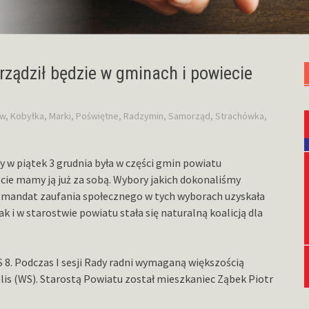
ządził będzie w gminach i powiecie
ów
,
Kobyłka
,
Marki
,
Poświętne
,
Radzymin
,
Samorząd
,
Strachówka
,
 w piątek 3 grudnia była w części gmin powiatu
ie mamy ją już za sobą. Wybory jakich dokonaliśmy
ży mandat zaufania społecznego w tych wyborach uzyskała
i w starostwie powiatu stała się naturalną koalicją dla
8. Podczas I sesji Rady radni wymaganą większością
olis (WS). Starostą Powiatu został mieszkaniec Ząbek Piotr