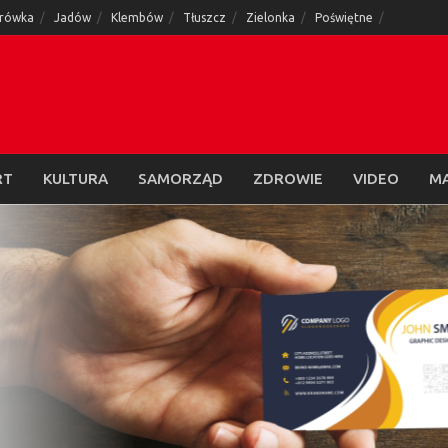
rówka
Jadów
Klembów
Tłuszcz
Zielonka
Poświętne
RT
KULTURA
SAMORZĄD
ZDROWIE
VIDEO
M