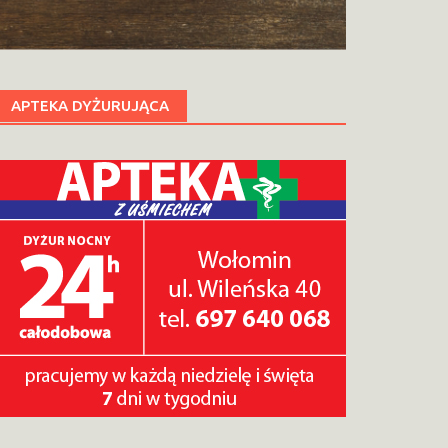
APTEKA DYŻURUJĄCA