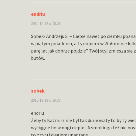
endriu
2010-12-12 o 15:28
Sobek- Andrzeju S. – Ciebie nawet po ciemku pozna
w piątym pokoleniu, a Ty dopiero w Wołominie kilka
parę lat jak dobrze pójdzie” Twój styl zmiesza s
butów.
sobek
2010-12-13 o 16:33
endriu
Żeby ty Kazmirz nie był tak durnowaty to by ty wie
wyciągne bo w nogi cieplej. A smokinga też nie nosz
to z tyłu i cięgiem upaprane.