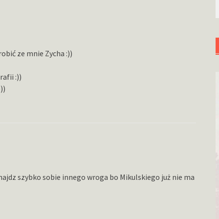
obić ze mnie Zycha :))
fii :))
))
 znajdz szybko sobie innego wroga bo Mikulskiego już nie ma