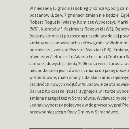
W niedzielę (5 grudnia) dobiegły końca wybory s
postanowili, że w 7 gminach zmian nie będzie. Ząb
Robert Roguski (własny Komitet Wyborczy), Marki
(WS), Klembów ? Kazimierz Rakowski (WS), Dąbrów
(własny komitet) pozostaną urzędujący do tej por
zmiany na stanowiskach szefów gmin: w Wołominie
burmistrza, zastąpi Ryszard Madziar (PiS). Zmian
również w Zielonce. Tu Adama Łossana (Centrum 
samorządowych jesienią 2006 roku wicestarosta wo
niespodzianką jest również zmiana do jakiej doszł
w Klembowie, mało znany z działań samorządowych
też dwóch nowych wójtów. W Jadowie ze stanowiski
Dariusz Kokoszka (rozstrzygnięcie w I turze wybor
zmiana nastąpi też w Strachówce. Wydawać by się 
Jednak wyborczy pojedynek w dogrywce wygrał Piotr
przewodniczącego Rady Gminy w Strachówce.