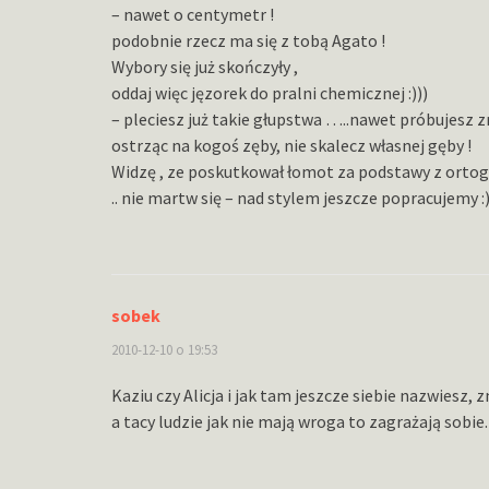
– nawet o centymetr !
podobnie rzecz ma się z tobą Agato !
Wybory się już skończyły ,
oddaj więc jęzorek do pralni chemicznej :)))
– pleciesz już takie głupstwa …..nawet próbujesz zr
ostrząc na kogoś zęby, nie skalecz własnej gęby !
Widzę , ze poskutkował łomot za podstawy z ortogra
.. nie martw się – nad stylem jeszcze popracujemy :)
sobek
2010-12-10 o 19:53
Kaziu czy Alicja i jak tam jeszcze siebie nazwiesz,
a tacy ludzie jak nie mają wroga to zagrażają sobie.