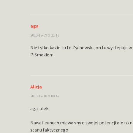
aga
2010-12-09 o 21:13
Nie tylko kazio tu to Zychowski, on tu wystepuje 
PiSmakiem
Alicja
2010-12-10 o 00:42
aga: olek:
Nawet eunuch miewa sny o swojej potencji ale to n
stanu faktycznego