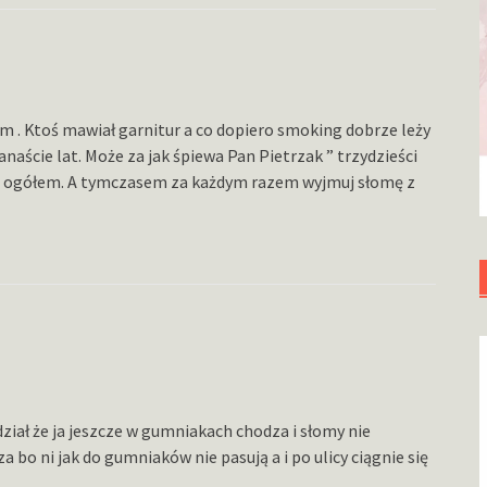
m . Ktoś mawiał garnitur a co dopiero smoking dobrze leży
naście lat. Może za jak śpiewa Pan Pietrzak ” trzydzieści
ię z ogółem. A tymczasem za każdym razem wyjmuj słomę z
dział że ja jeszcze w gumniakach chodza i słomy nie
a bo ni jak do gumniaków nie pasują a i po ulicy ciągnie się