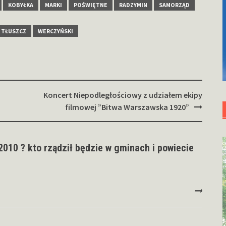
KOBYŁKA
MARKI
POŚWIĘTNE
RADZYMIN
SAMORZĄD
TŁUSZCZ
WERCZYŃSKI
Koncert Niepodległościowy z udziałem ekipy
filmowej ”Bitwa Warszawska 1920”
10 ? kto rządził będzie w gminach i powiecie