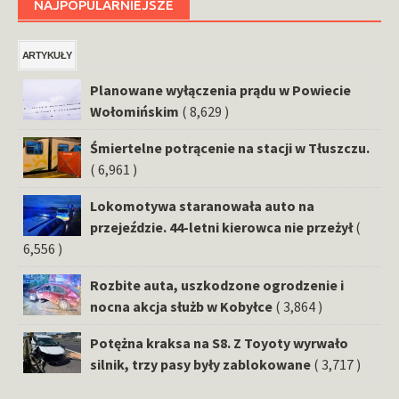
NAJPOPULARNIEJSZE
ARTYKUŁY
Planowane wyłączenia prądu w Powiecie
Wołomińskim
( 8,629 )
Śmiertelne potrącenie na stacji w Tłuszczu.
( 6,961 )
Lokomotywa staranowała auto na
przejeździe. 44-letni kierowca nie przeżył
(
6,556 )
Rozbite auta, uszkodzone ogrodzenie i
nocna akcja służb w Kobyłce
( 3,864 )
Potężna kraksa na S8. Z Toyoty wyrwało
silnik, trzy pasy były zablokowane
( 3,717 )