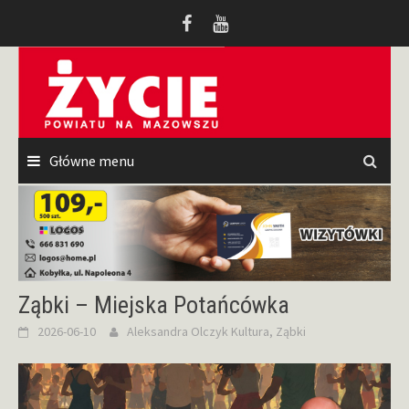
Przeskocz
do
treści
Główne menu
Ząbki – Miejska Potańcówka
2026-06-10
Aleksandra Olczyk
Kultura
,
Ząbki