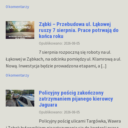
0 komentarzy
Ząbki – Przebudowa ul. Łąkowej
ruszy 7 sierpnia. Prace potrwają do
końca roku
Opublikowano: 2026-08-05
7 sierpnia rozpoczną się roboty na ul.
Łąkowej w Ząbkach, na odcinku pomiędzy ul. Klamrową a ul.
Nową. Inwestycja będzie prowadzona etapami, a
[...]
0 komentarzy
Policyjny pościg zakończony
zatrzymaniem pijanego kierowcy
Jaguara
Opublikowano: 2026-08-05
Policyjny pościg ulicami Targówka, Wawra
i Ząbek był wynikiem niezatrzymania się do kontroli przez