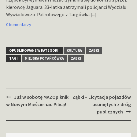
kierowcę Jaguara. 33-latka zatrzymali policjanci Wydziału
Wywiadowczo-Patrolowego z Targówka
[...]
0 komentarzy
OPUBLIKOWANE W KATEGORII
KULTURA
ZĄBKI
TAGI
MIEJSKA POTAŃCÓWKA
ZABKI
Zobacz
Już w sobotę MAZOpiknik
Ząbki – Licytacja pojazdów
wpisy
w Nowym Mieście nad Pilicą!
usuniętych z dróg
publicznych