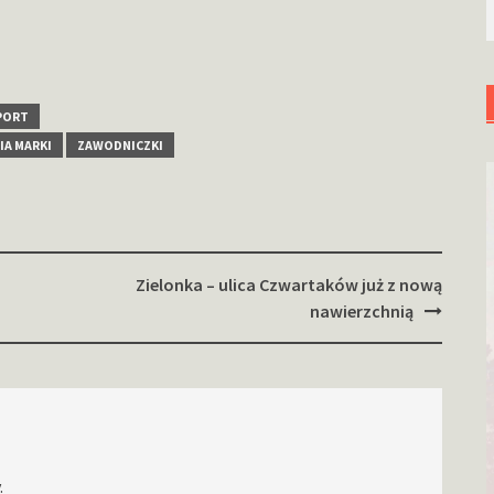
PORT
IA MARKI
ZAWODNICZKI
Zielonka – ulica Czwartaków już z nową
nawierzchnią
.