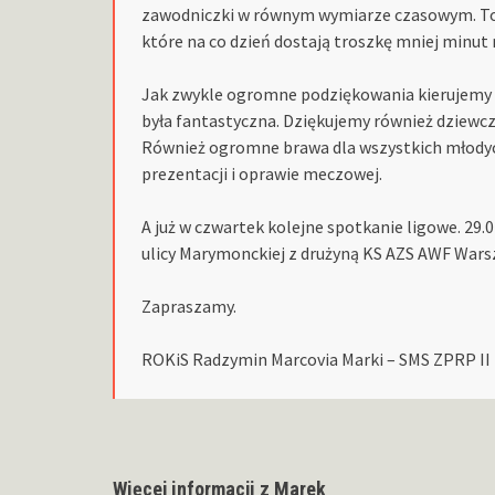
zawodniczki w równym wymiarze czasowym. To b
które na co dzień dostają troszkę mniej minut 
Jak zwykle ogromne podziękowania kierujemy d
była fantastyczna. Dziękujemy również dziewcz
Również ogromne brawa dla wszystkich młodyc
prezentacji i oprawie meczowej.
A już w czwartek kolejne spotkanie ligowe. 29
ulicy Marymonckiej z drużyną KS AZS AWF Wars
Zapraszamy.
ROKiS Radzymin Marcovia Marki – SMS ZPRP II L
Więcej informacji z Marek