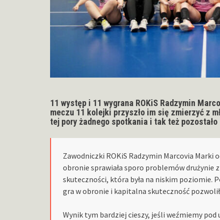
11 występ i 11 wygrana ROKiS Radzymin Marcov
meczu 11 kolejki przyszło im się zmierzyć z m
tej pory żadnego spotkania i tak też pozostał
Zawodniczki ROKiS Radzymin Marcovia Marki od
obronie sprawiała sporo problemów drużynie z 
skuteczności, która była na niskim poziomie. 
gra w obronie i kapitalna skuteczność pozwolił
Wynik tym bardziej cieszy, jeśli weźmiemy pod