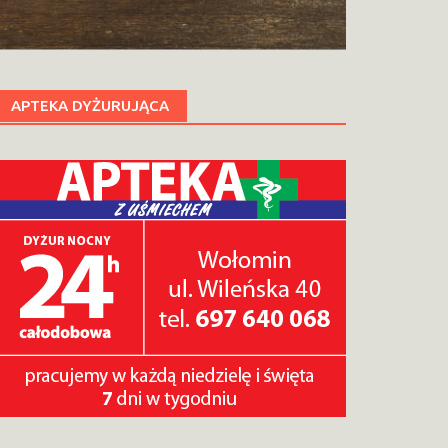
APTEKA DYŻURUJĄCA