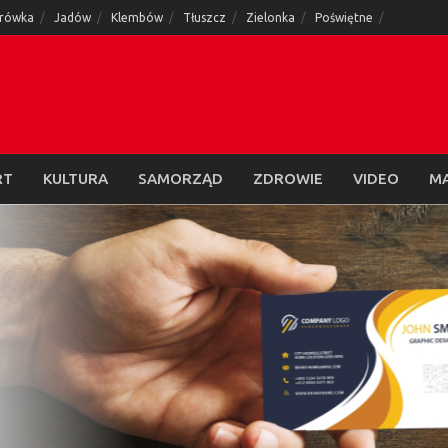
rówka
Jadów
Klembów
Tłuszcz
Zielonka
Poświętne
RT
KULTURA
SAMORZĄD
ZDROWIE
VIDEO
M