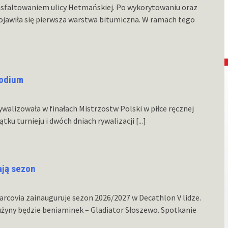
asfaltowaniem ulicy Hetmańskiej. Po wykorytowaniu oraz
ojawiła się pierwsza warstwa bitumiczna. W ramach tego
podium
ywalizowała w finałach Mistrzostw Polski w piłce ręcznej
tku turnieju i dwóch dniach rywalizacji
[...]
ają sezon
Marcovia zainauguruje sezon 2026/2027 w Decathlon V lidze.
żyny będzie beniaminek – Gladiator Słoszewo. Spotkanie