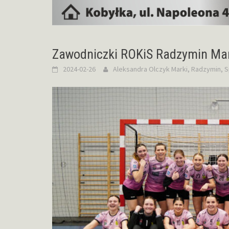
Zawodniczki ROKiS Radzymin Mar
2024-02-26
Aleksandra Olczyk
Marki
,
Radzymin
,
S