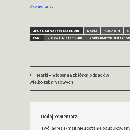
0 komentarzy
OPUBLIKOWANE W KATEGORII
MARKI
RADZYMIN
S
TAGI
NIE ZWALNIAJĄ TEMPA
ROKIS RADZYMIN MARCOV
Zobacz
Marki – wiosenna zbiórka odpadów
wpisy
wielkogabarytowych
Dodaj komentarz
Twój adres e-mail nie zostanie opublikowany