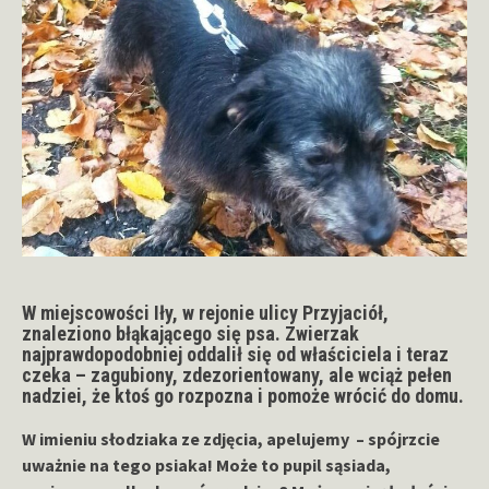
W miejscowości
Iły
, w rejonie
ulicy Przyjaciół
,
znaleziono błąkającego się psa. Zwierzak
najprawdopodobniej oddalił się od właściciela i teraz
czeka – zagubiony, zdezorientowany, ale wciąż pełen
nadziei, że ktoś go rozpozna i pomoże wrócić do domu.
W imieniu słodziaka ze zdjęcia, apelujemy – spójrzcie
uważnie na tego psiaka! Może to pupil sąsiada,