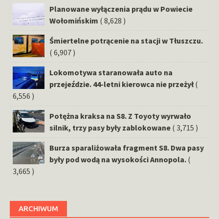
Planowane wyłączenia prądu w Powiecie
Wołomińskim
( 8,628 )
Śmiertelne potrącenie na stacji w Tłuszczu.
( 6,907 )
Lokomotywa staranowała auto na
przejeździe. 44-letni kierowca nie przeżył
(
6,556 )
Potężna kraksa na S8. Z Toyoty wyrwało
silnik, trzy pasy były zablokowane
( 3,715 )
Burza sparaliżowała fragment S8. Dwa pasy
były pod wodą na wysokości Annopola.
(
3,665 )
ARCHIWUM