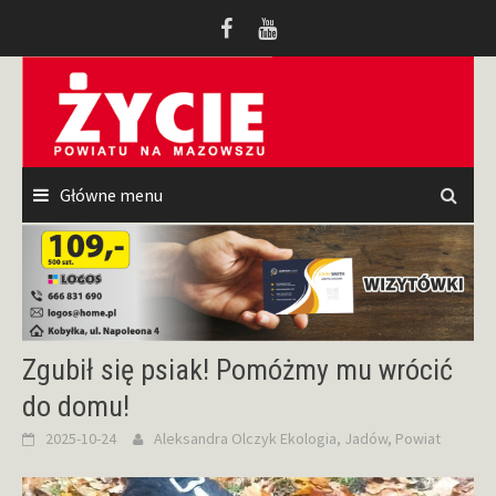
Przeskocz
do
treści
Główne menu
Zgubił się psiak! Pomóżmy mu wrócić
do domu!
2025-10-24
Aleksandra Olczyk
Ekologia
,
Jadów
,
Powiat