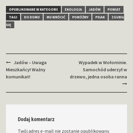
OPUBLIKOWANE W KATEGORII
EKOLOGIA
JADÓW
POWIAT
TAGI
DO DOMU
MU WRÓCIĆ
POMÓŻMY
PSIAK
ZGUBIŁ
SIĘ
Zobacz
Jadów – Uwaga
Wypadek w Wołominie.
wpisy
Mieszkańcy! Ważny
Samochód uderzył w
komunikat!
drzewo, jedna osoba ranna
Dodaj komentarz
Twój adres e-mail nie zostanie opublikowany.