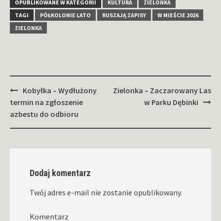
OPUBLIKOWANE W KATEGORII
KULTURA
ZIELONKA
TAGI
PÓŁKOLONIE LATO
RUSZAJĄ ZAPISY
W MIEŚCIE 2026
ZIELONKA
Zobacz
Kobyłka – Wydłużony
Zielonka – Zaczarowany Las
wpisy
termin na zgłoszenie
w Parku Dębinki
azbestu do odbioru
Dodaj komentarz
Twój adres e-mail nie zostanie opublikowany.
Komentarz