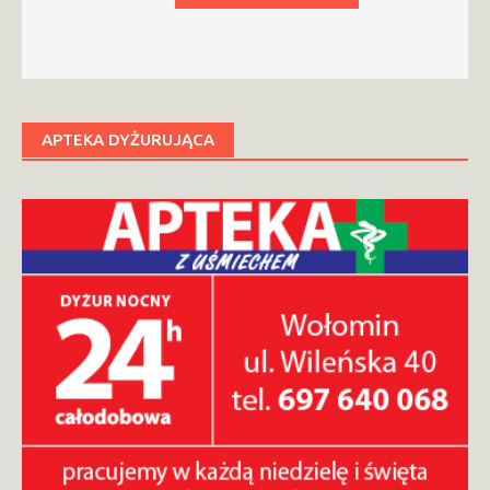
APTEKA DYŻURUJĄCA