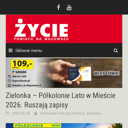
Przeskocz
do
treści
Główne menu
Zielonka – Półkolonie Lato w Mieście
2026. Ruszają zapisy
2026-05-28
Aleksandra Olczyk
Kultura
,
Zielonka