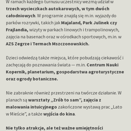
W ramach każdego turnusu uczestnicy wezmą udział w
trzech wycieczkach autokarowych, w tym dwóch
całodniowych
. W programie znajdą się m.in. wyjazdy do
parków rozrywki, takich jak
Majaland, Park Julinek czy
Frajlandia,
wizyty w parkach linowych i trampolinowych,
zajęcia na basenach oraz w ośrodkach sportowych, m.in. w
AZS Zegrze i Termach Mszczonowskich.
Dzieci odwiedzą także miejsca, które pobudzają ciekawość i
zachęcają do poznawania świata — m.in.
Centrum Nauki
Kopernik, planetarium, gospodarstwa agroturystyczne
oraz ogrody botaniczne.
Nie zabraknie również przestrzeni na twórcze działanie. W
planach są
warsztaty „Zrób to sam”, zajęcia z
malowania intuicyjnego
zakończone wystawą prac „Lato
w Mieście”, a także
wyjścia do kina
.
Nie tylko atrakcje, ale też ważne umiejętności