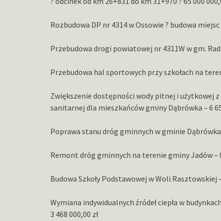
? odcinek od km 26+831 do km 31+970 ? 65 000 000,
Rozbudowa DP nr 4314 w Ossowie ? budowa miejsc o
Przebudowa drogi powiatowej nr 4311W w gm. Radz
Przebudowa hal sportowych przy szkołach na teren
Zwiększenie dostępności wody pitnej i użytkowej z
sanitarnej dla mieszkańców gminy Dąbrówka – 6 65
Poprawa stanu dróg gminnych w gminie Dąbrówka –
Remont dróg gminnych na terenie gminy Jadów – 8
Budowa Szkoły Podstawowej w Woli Rasztowskiej – 
Wymiana indywidualnych źródeł ciepła w budynkac
3 468 000,00 zł