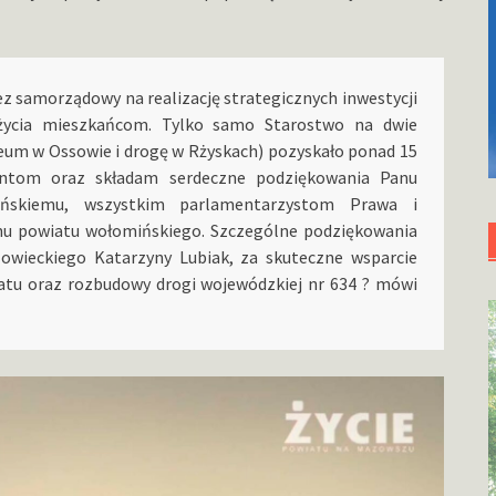
z samorządowy na realizację strategicznych inwestycji
 życia mieszkańcom. Tylko samo Starostwo na dwie
um w Ossowie i drogę w Rżyskach) pozyskało ponad 15
jentom oraz składam serdeczne podziękowania Panu
cińskiemu, wszystkim parlamentarzystom Prawa i
nu powiatu wołomińskiego. Szczególne podziękowania
owieckiego Katarzyny Lubiak, za skuteczne wsparcie
iatu oraz rozbudowy drogi wojewódzkiej nr 634 ? mówi