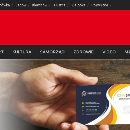
rówka
Jadów
Klembów
Tłuszcz
Zielonka
Poświętne
RT
KULTURA
SAMORZĄD
ZDROWIE
VIDEO
M