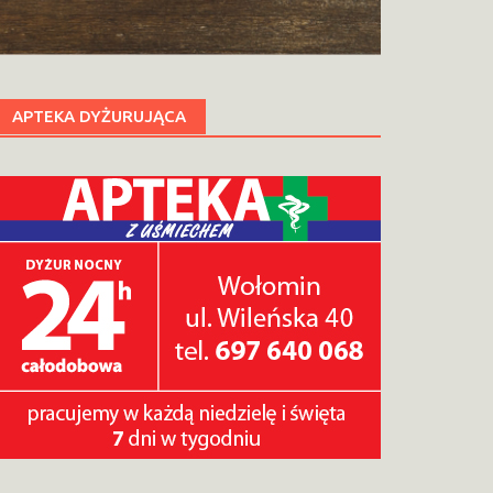
APTEKA DYŻURUJĄCA