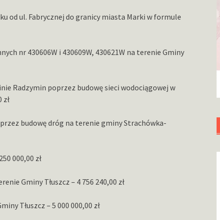
u od ul. Fabrycznej do granicy miasta Marki w formule
nych nr 430606W i 430609W, 430621W na terenie Gminy
inie Radzymin poprzez budowę sieci wodociągowej w
 zł
oprzez budowę dróg na terenie gminy Strachówka-
50 000,00 zł
enie Gminy Tłuszcz – 4 756 240,00 zł
iny Tłuszcz – 5 000 000,00 zł