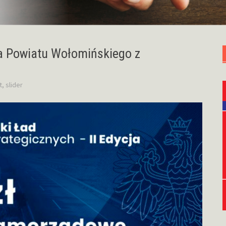
la Powiatu Wołomińskiego z
t
,
slider